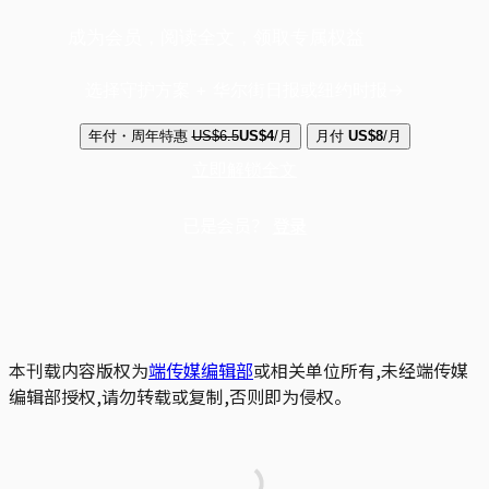
成为会员，阅读全文，领取专属权益
选择守护方案 + 华尔街日报或纽约时报
年付・周年特惠
US$6.5
US$4
/月
月付
US$8
/月
立即解锁全文
已是会员？
登录
本刊载内容版权为
端传媒编辑部
或相关单位所有,未经端传媒
编辑部授权,请勿转载或复制,否则即为侵权。