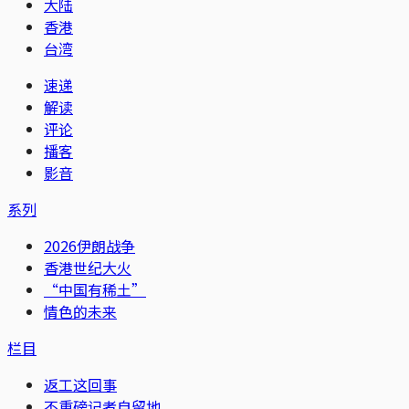
大陆
香港
台湾
速递
解读
评论
播客
影音
系列
2026伊朗战争
香港世纪大火
“中国有稀土”
情色的未来
栏目
返工这回事
不重磅记者自留地