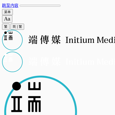
跳至内容
菜单
繁
简
|
繁