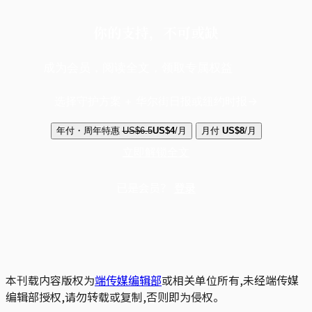
你的支持，不可或缺
成为会员，阅读全文，领取专属权益
选择守护方案 + 华尔街日报或纽约时报
年付・周年特惠
US$6.5
US$4
/月
月付
US$8
/月
立即解锁全文
已是会员？
登录
本刊载内容版权为
端传媒编辑部
或相关单位所有,未经端传媒
编辑部授权,请勿转载或复制,否则即为侵权。