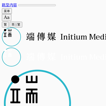
跳至内容
菜单
繁
简
|
繁