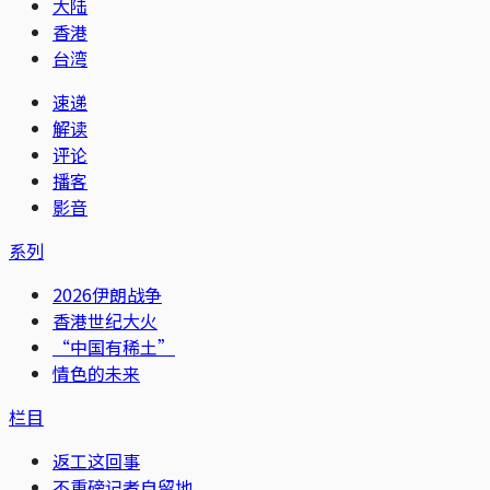
大陆
香港
台湾
速递
解读
评论
播客
影音
系列
2026伊朗战争
香港世纪大火
“中国有稀土”
情色的未来
栏目
返工这回事
不重磅记者自留地