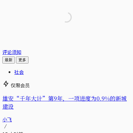
评论须知
最新
更多
社会
仅限会员
雄安“千年大计”第9年，一项进度为0.9%的新城
建设
小飞