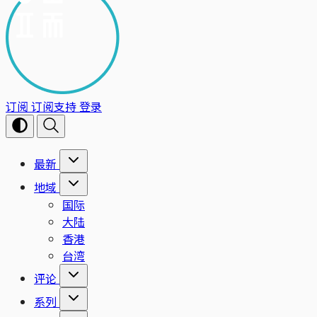
订阅
订阅支持
登录
最新
地域
国际
大陆
香港
台湾
评论
系列