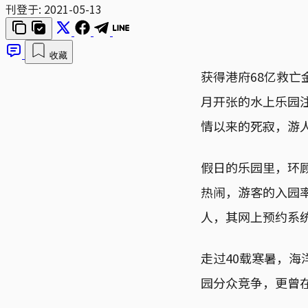
刊登于:
2021-05-13
收藏
获得港府68亿救
月开张的水上乐园
情以来的死寂，游
假日的乐园里，环
热闹，游客的入园率
人，其网上预约系统
走过40载寒暑，
园分众竞争，更曾在