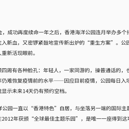
亡金，成功再度续命一年之后，香港海洋公园连月举办多个
注入新血，又密锣紧鼓地宣传新出炉的“重生方案”。公
人重新活现眼前。
顾四周有各种脸孔：年轻人，一家同游的，操普通话的，
仍难恢复疫情前的水平——因应目前疫情，公园每日入场
显示未来14天仍有预约空档。
海洋公园一直以“香港特色”自居，与坐落另一端的国际主
2012年获颁“全球最佳主题乐园”，是唯一一座得到