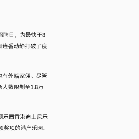
招聘日，为最快于8
园连番动静打破了疫
也有外籍家佣。尽管
人数限制至1.8万
题乐园香港迪士尼乐
这项奖项的港产乐园。