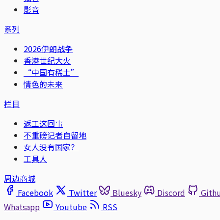
影音
系列
2026伊朗战争
香港世纪大火
“中国有稀土”
情色的未来
栏目
返工这回事
不重磅记者自留地
女人没有国家？
工具人
周边商城
Facebook
Twitter
Bluesky
Discord
Gith
Whatsapp
Youtube
RSS