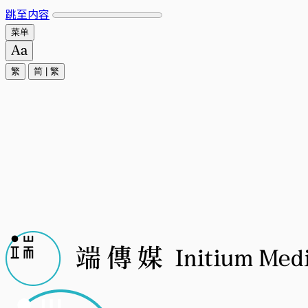
跳至内容
菜单
繁
简
|
繁