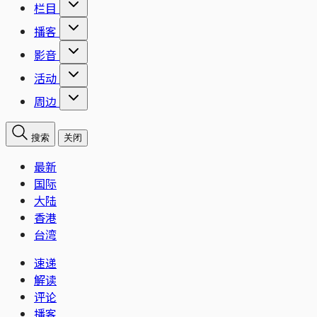
栏目
播客
影音
活动
周边
搜索
关闭
最新
国际
大陆
香港
台湾
速递
解读
评论
播客