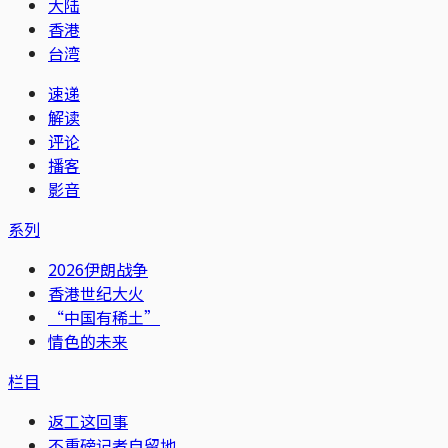
大陆
香港
台湾
速递
解读
评论
播客
影音
系列
2026伊朗战争
香港世纪大火
“中国有稀土”
情色的未来
栏目
返工这回事
不重磅记者自留地