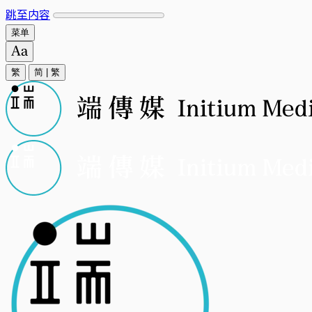
跳至内容
菜单
繁
简
|
繁