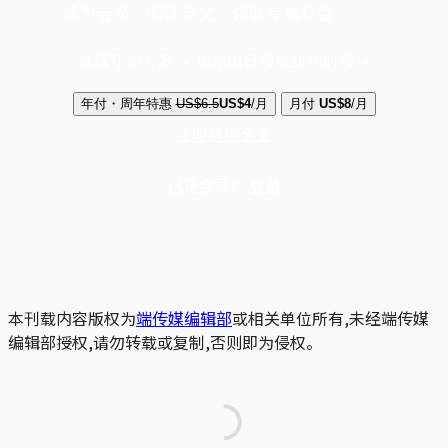
成为会员，阅读全文，领取专属权益
选择守护方案 + 华尔街日报或纽约时报
年付・周年特惠
US$6.5
US$4
/月
月付
US$8
/月
立即解锁全文
已是会员？
登录
本刊载内容版权为
端传媒编辑部
或相关单位所有,未经端传媒
编辑部授权,请勿转载或复制,否则即为侵权。