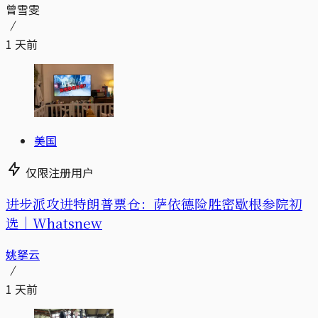
曾雪雯
1 天前
美国
仅限注册用户
进步派攻进特朗普票仓：萨依德险胜密歇根参院初
选｜Whatsnew
姚拏云
1 天前