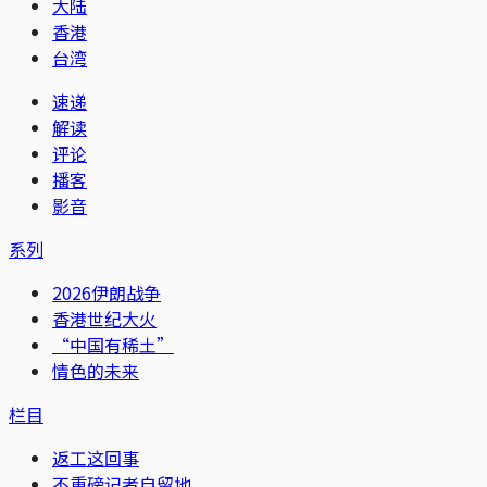
大陆
香港
台湾
速递
解读
评论
播客
影音
系列
2026伊朗战争
香港世纪大火
“中国有稀土”
情色的未来
栏目
返工这回事
不重磅记者自留地