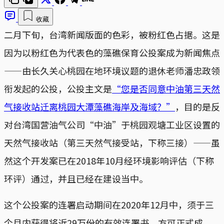
收藏
二月下旬，台湾新闻版面的色彩，被粉红色占据。这是
因为以粉红色为代表色的藻礁保育公投案成为新闻焦点
——由长久关心桃园在地环境议题的退休老师潘忠政领
衔发起的公投，公投主文是
“您是否同意中油第三天然
气接收站迁离桃园大潭藻礁海岸及海域？”
，目的是反
对台湾国营油气公司“中油”于桃园观塘工业区设置的
天然气接收站（第三天然气接受站，下称三接）——虽
然这个开发案已在2018年10月经环境影响评估（下称
环评）通过，并且已经在建设当中。
这个公投案的连署启动期间在2020年12月中，须于三
个月内获得将近29万份的有效连署书，方可正式成