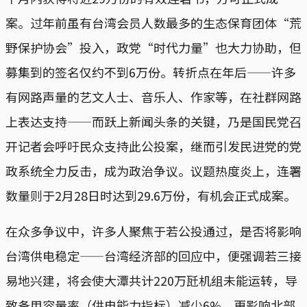
案。过年前虽有台湾会员人数最多的生态保育团体“荒
野保护协会”投入，政党“时代力量”也大力协助，但
募集到的签名仅约不到6万份。转折点在年后——许多
有网路声量的艺文人士、音乐人、作家等，在社群网路
上表达支持——而跃上新闻头条的关键，乃是国民党召
开记者会呼吁民众支持此公投案，继而引发民进党的党
政系统全力反击，成为政治争议。议题热度炎上，连署
数量则于2月28日时达到29.6万份，有机会正式成案。
在众多争议中，许多人聚焦于若公投通过，是否将影响
台湾供电稳定——台湾经济部的回应中，便强调若三接
易地兴建，将会使大潭共计220万瓩机组未能运转，导
致备用容量率（供电能力指标）减少6%，更影响北部