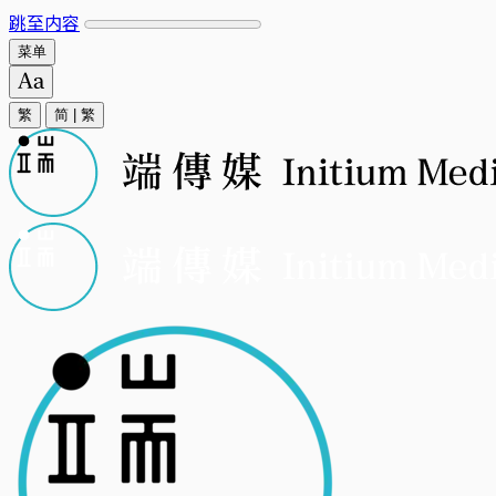
跳至内容
菜单
繁
简
|
繁