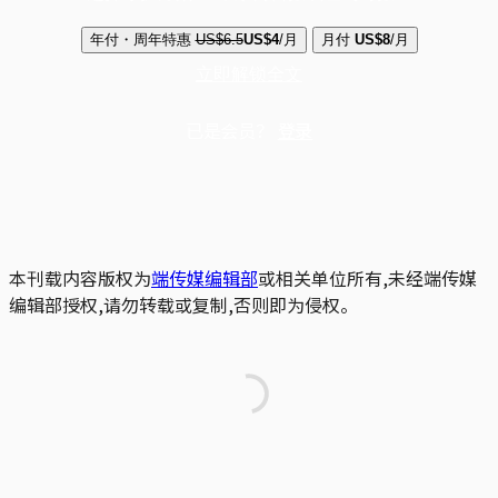
年付・周年特惠
US$6.5
US$4
/月
月付
US$8
/月
立即解锁全文
已是会员？
登录
本刊载内容版权为
端传媒编辑部
或相关单位所有,未经端传媒
编辑部授权,请勿转载或复制,否则即为侵权。