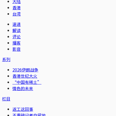
大陆
香港
台湾
速递
解读
评论
播客
影音
系列
2026伊朗战争
香港世纪大火
“中国有稀土”
情色的未来
栏目
返工这回事
不重磅记者自留地