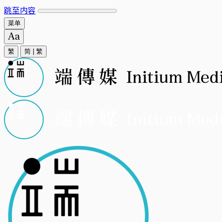
跳至内容
菜单
繁
简
|
繁