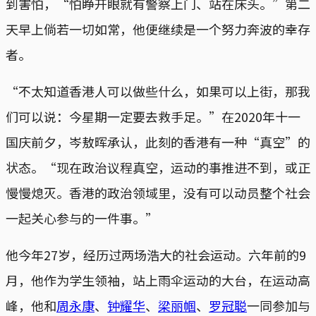
到害怕，“怕睁开眼就有警察上门、站在床头。”第二
天早上倘若一切如常，他便继续是一个努力奔波的幸存
者。
“不太知道香港人可以做些什么，如果可以上街，那我
们可以说：今星期一定要去救手足。”在2020年十一
国庆前夕，岑敖晖承认，此刻的香港有一种“真空”的
状态。“现在政治议程真空，运动的事推进不到，或正
慢慢熄灭。香港的政治领域里，没有可以动员整个社会
一起关心参与的一件事。”
他今年27岁，经历过两场浩大的社会运动。六年前的9
月，他作为学生领袖，站上雨伞运动的大台，在运动高
峰，他和
周永康
、
钟耀华
、
梁丽帼
、
罗冠聪
一同参加与