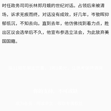
时任政务司司长林郑月娥的世纪对话。占领后来被清
场，诉求无疾而终，对话没有成效，好几年，岑敖晖抑
郁低沉，不知去向。直到去年，他仿佛找到着力点，胜
出区议会选举后不久，他宣布参选立法会，为此放弃美
国国籍。
端11周年限定优惠，1周1美元，让思考保持清爽
你的支持，不可或缺
成为会员，阅读全文，领取专属权益