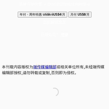
选择守护方案 + 华尔街日报或纽约时报
年付・周年特惠
US$6.5
US$4
/月
月付
US$8
/月
立即解锁全文
已是会员？
登录
本刊载内容版权为
端传媒编辑部
或相关单位所有,未经端传媒
编辑部授权,请勿转载或复制,否则即为侵权。