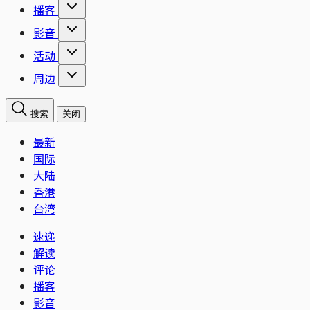
播客
影音
活动
周边
搜索
关闭
最新
国际
大陆
香港
台湾
速递
解读
评论
播客
影音