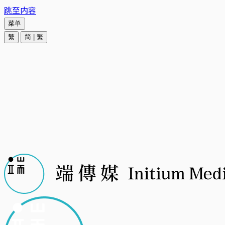
跳至内容
菜单
繁
简
|
繁