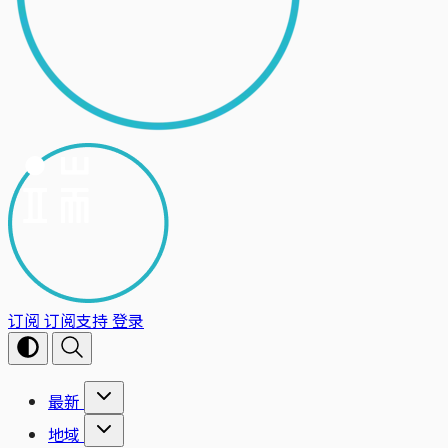
订阅
订阅支持
登录
最新
地域