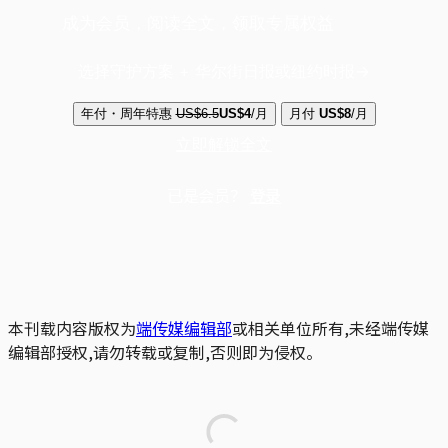
成为会员，阅读全文，领取专属权益
选择守护方案 + 华尔街日报或纽约时报
年付・周年特惠
US$6.5
US$4
/月
月付
US$8
/月
立即解锁全文
已是会员？
登录
本刊载内容版权为
端传媒编辑部
或相关单位所有,未经端传媒
编辑部授权,请勿转载或复制,否则即为侵权。