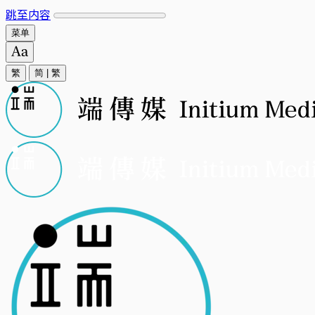
跳至内容
菜单
繁
简
|
繁