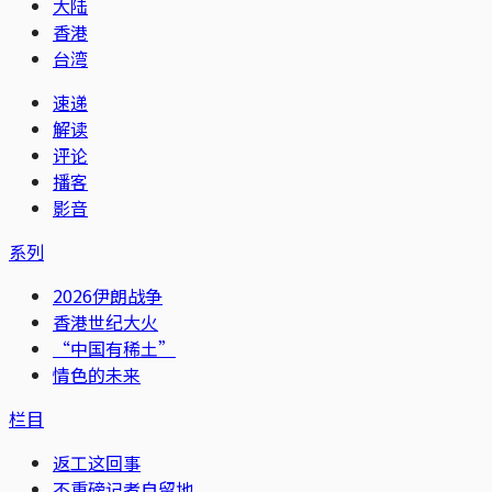
大陆
香港
台湾
速递
解读
评论
播客
影音
系列
2026伊朗战争
香港世纪大火
“中国有稀土”
情色的未来
栏目
返工这回事
不重磅记者自留地