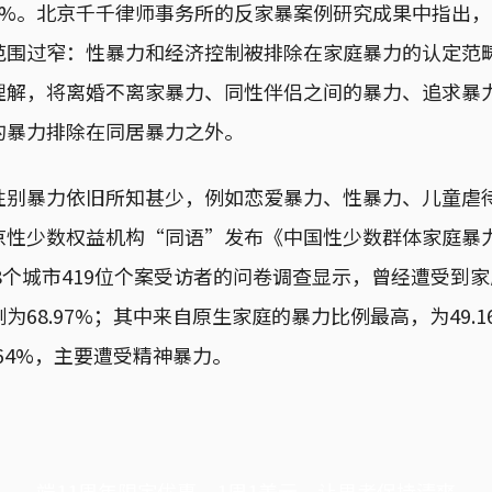
8%。北京千千律师事务所的反家暴案例研究成果中指出
范围过窄：性暴力和经济控制被排除在家庭暴力的认定范
理解，将离婚不离家暴力、同性伴侣之间的暴力、追求暴
的暴力排除在同居暴力之外。
性别暴力依旧所知甚少，例如恋爱暴力、性暴力、儿童虐
京性少数权益机构“同语”发布《中国性少数群体家庭暴
国8个城市419位个案受访者的问卷调查显示，曾经遭受到
为68.97%；其中来自原生家庭的暴力比例最高，为49.
.64%，主要遭受精神暴力。
端11周年限定优惠，1周1美元，让思考保持清爽