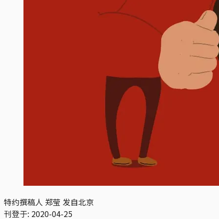
特约撰稿人 郑莹 发自北京
刊登于:
2020-04-25