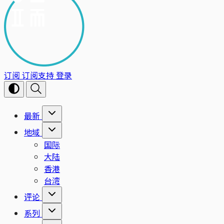
订阅
订阅支持
登录
最新
地域
国际
大陆
香港
台湾
评论
系列