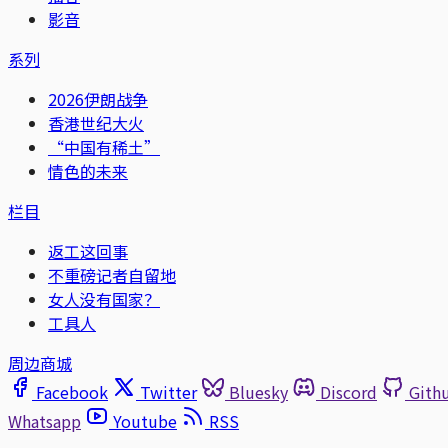
影音
系列
2026伊朗战争
香港世纪大火
“中国有稀土”
情色的未来
栏目
返工这回事
不重磅记者自留地
女人没有国家？
工具人
周边商城
Facebook
Twitter
Bluesky
Discord
Gith
Whatsapp
Youtube
RSS