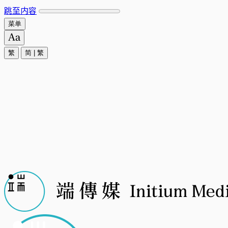
跳至内容
菜单
繁
简
|
繁