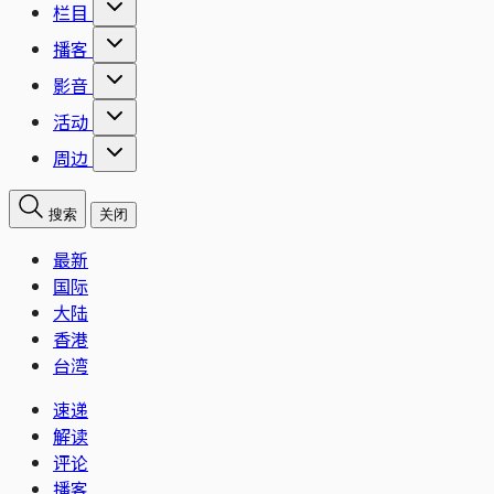
栏目
播客
影音
活动
周边
搜索
关闭
最新
国际
大陆
香港
台湾
速递
解读
评论
播客