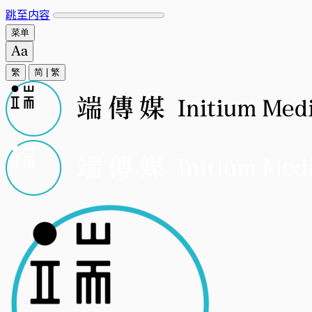
跳至内容
菜单
繁
简
|
繁