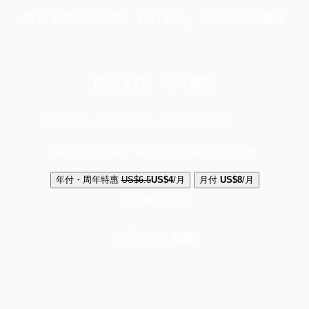
端11周年限定优惠，1周1美元，让思考保持清爽
你的支持，不可或缺
成为会员，阅读全文，领取专属权益
选择守护方案 + 华尔街日报或纽约时报
年付・周年特惠
US$6.5
US$4
/月
月付
US$8
/月
立即解锁全文
已是会员？
登录