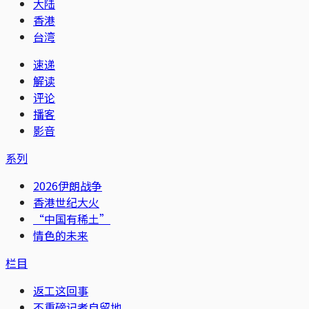
大陆
香港
台湾
速递
解读
评论
播客
影音
系列
2026伊朗战争
香港世纪大火
“中国有稀土”
情色的未来
栏目
返工这回事
不重磅记者自留地