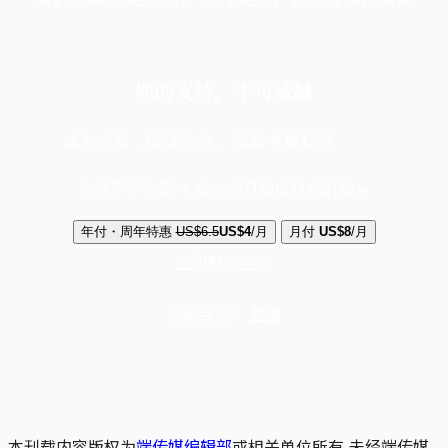
你的支持，不可或缺
成为会员，阅读全文，领取专属权益
选择守护方案 + 华尔街日报或纽约时报
年付・周年特惠
US$6.5
US$4
/月
月付
US$8
/月
立即解锁全文
已是会员？
登录
本刊载内容版权为
端传媒编辑部
或相关单位所有,未经端传媒