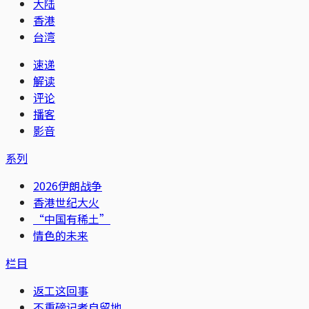
大陆
香港
台湾
速递
解读
评论
播客
影音
系列
2026伊朗战争
香港世纪大火
“中国有稀土”
情色的未来
栏目
返工这回事
不重磅记者自留地