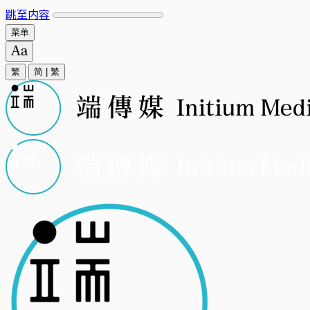
跳至内容
菜单
繁
简
|
繁