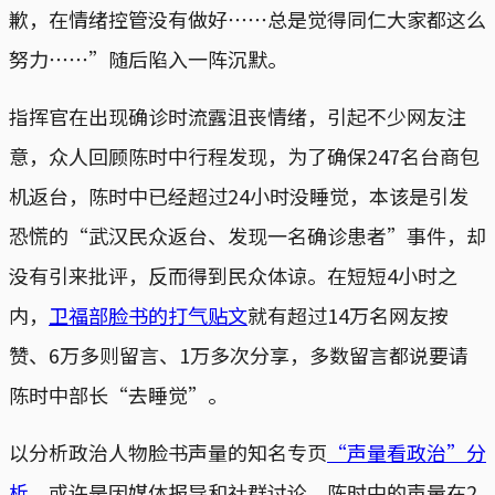
歉，在情绪控管没有做好⋯⋯总是觉得同仁大家都这么
努力⋯⋯”随后陷入一阵沉默。
指挥官在出现确诊时流露沮丧情绪，引起不少网友注
意，众人回顾陈时中行程发现，为了确保247名台商包
机返台，陈时中已经超过24小时没睡觉，本该是引发
恐慌的“武汉民众返台、发现一名确诊患者”事件，却
没有引来批评，反而得到民众体谅。在短短4小时之
内，
卫福部脸书的打气贴文
就有超过14万名网友按
赞、6万多则留言、1万多次分享，多数留言都说要请
陈时中部长“去睡觉”。
以分析政治人物脸书声量的知名专页
“声量看政治”分
析
，或许是因媒体报导和社群讨论，陈时中的声量在2