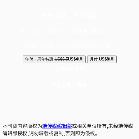
你的支持，不可或缺
成为会员，阅读全文，领取专属权益
选择守护方案 + 华尔街日报或纽约时报
年付・周年特惠
US$6.5
US$4
/月
月付
US$8
/月
立即解锁全文
已是会员？
登录
本刊载内容版权为
端传媒编辑部
或相关单位所有,未经端传媒
编辑部授权,请勿转载或复制,否则即为侵权。