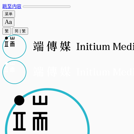
跳至内容
菜单
繁
简
|
繁