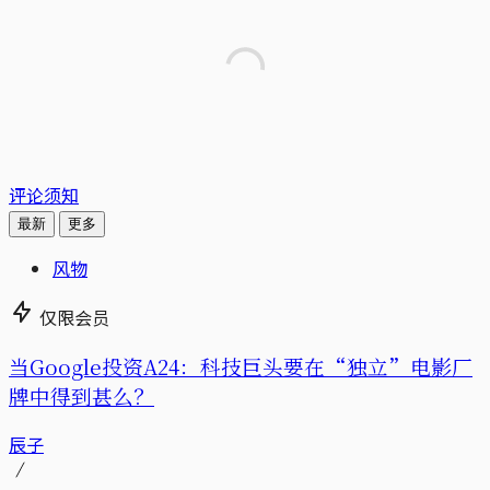
评论须知
最新
更多
风物
仅限会员
当Google投资A24：科技巨头要在“独立”电影厂
牌中得到甚么？
辰子