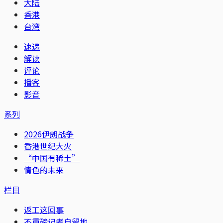
大陆
香港
台湾
速递
解读
评论
播客
影音
系列
2026伊朗战争
香港世纪大火
“中国有稀土”
情色的未来
栏目
返工这回事
不重磅记者自留地