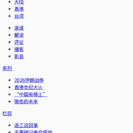
大陆
香港
台湾
速递
解读
评论
播客
影音
系列
2026伊朗战争
香港世纪大火
“中国有稀土”
情色的未来
栏目
返工这回事
不重磅记者自留地