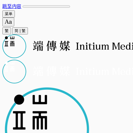
跳至内容
菜单
繁
简
|
繁