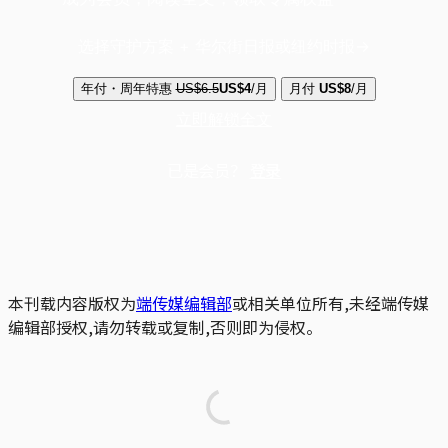
选择守护方案 + 华尔街日报或纽约时报
年付・周年特惠
US$6.5
US$4
/月
月付
US$8
/月
立即解锁全文
已是会员？
登录
本刊载内容版权为
端传媒编辑部
或相关单位所有,未经端传媒
编辑部授权,请勿转载或复制,否则即为侵权。