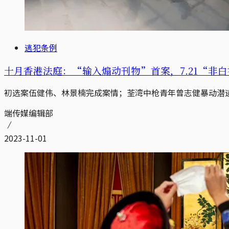
逃犯条例
十月香港法庭：“输入煽动刊物”首案，7.21“非白衣
初选案伍健伟、林景楠完成案情；荃湾中枪青年曾志健暴动潜逃
端传媒编辑部
2023-11-01