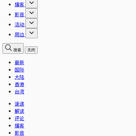
播客
影音
活动
周边
搜索
关闭
最新
国际
大陆
香港
台湾
速递
解读
评论
播客
影音