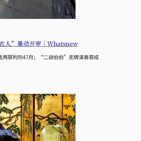
人”暴动开审｜Whatsnew
两罪判刑47月；“二胡伯伯”无牌演奏罪成