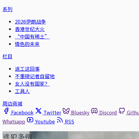
系列
2026伊朗战争
香港世纪大火
“中国有稀土”
情色的未来
栏目
返工这回事
不重磅记者自留地
女人没有国家？
工具人
周边商城
Facebook
Twitter
Bluesky
Discord
Gith
Whatsapp
Youtube
RSS
逃犯条例