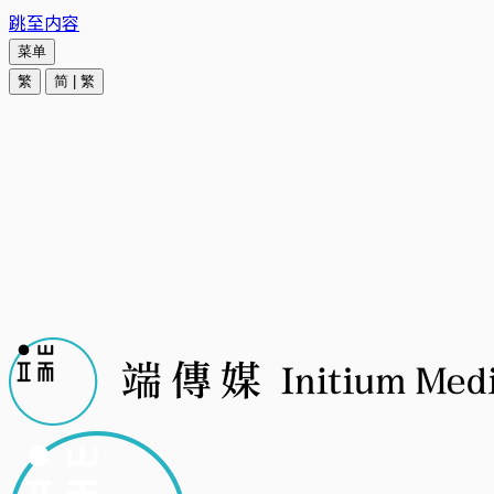
跳至内容
菜单
繁
简
|
繁