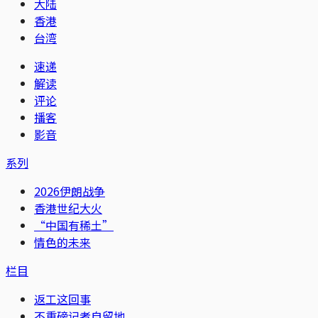
大陆
香港
台湾
速递
解读
评论
播客
影音
系列
2026伊朗战争
香港世纪大火
“中国有稀土”
情色的未来
栏目
返工这回事
不重磅记者自留地