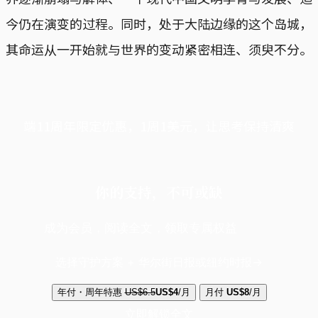
今仍在演变的过程。同时，处于大陆边缘的这个岛城，
其命运从一开始就与世界的变动紧密相连、须臾不分。
端11周年限定优惠，1周1美元，让思考保持清爽
你的支持，不可或缺
成为会员，阅读全文，领取专属权益
选择守护方案 + 华尔街日报或纽约时报
年付・周年特惠
US$6.5
US$4
/月
月付
US$8
/月
立即解锁全文