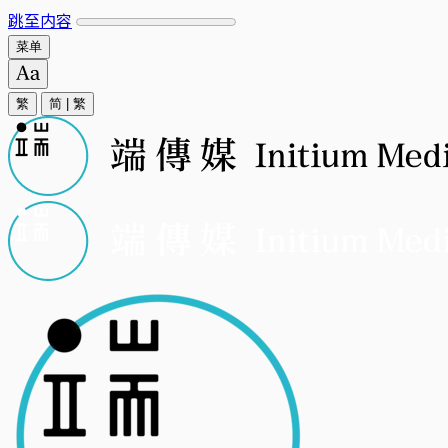
跳至内容
菜单
繁
简
|
繁