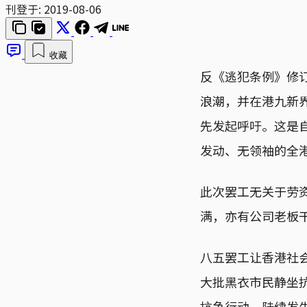
刊登于:
2019-08-06
收藏
反《逃犯条例》修
浪潮，并在港九新
先发起呼吁。这是自
发动、无领袖的全
此次罢工无关于劳
满，亦有公司老板
八五罢工让香港社
大批黑衣市民静坐
抗争行动，陆续发生