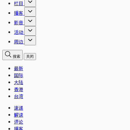
栏目
播客
影音
活动
周边
搜索
关闭
最新
国际
大陆
香港
台湾
速递
解读
评论
播客