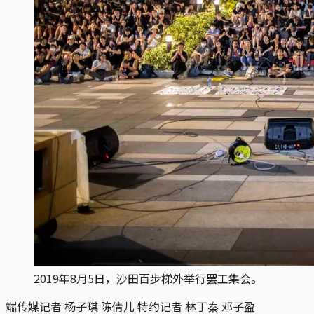
2019年8月5日，沙田百步梯外举行罢工集会。
端传媒记者 杨子琪 陈倩儿 特约记者 林丁秦 邓子盈