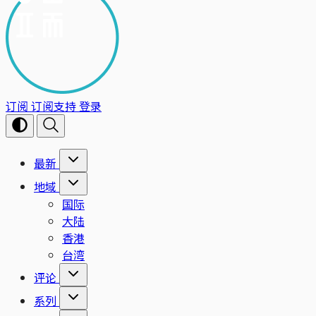
订阅
订阅支持
登录
最新
地域
国际
大陆
香港
台湾
评论
系列