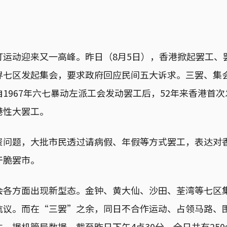
订运动迎来又一高峰。昨日（8月5日），香港掀起罢工、
界七区发起集会，要求政府回应民间五大诉求。三罢、集
1967年六七暴动左派工会发动罢工后，52年来香港首
港性大罢工。
资问题，大批市民透过请病假、年假等方式罢工，表达对
干脆罢市。
会各方面出现新型态。金钟、黄大仙、沙田、荃湾等七区
抗议。而在“三罢”之余，同日不合作运动、占领马路、
。据机管局数据，截至昨日下午4点30分，全日共有25