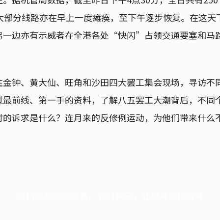
铁大部分线路亦在早上一度瘫痪，至下午逐步恢复。在这天
另一边亦有示威者在全港各处“快闪”占领交通要塞和马
往金钟、黄大仙、旺角和沙田四大罢工集会现场，寻访不
过最前线、第一手的资料，了解八五罢工大潮背后，不同
时的诉求是什么？连月来的反修例运动，为他们带来什么
端11周年限定优惠，1周1美元，让思考保持清爽