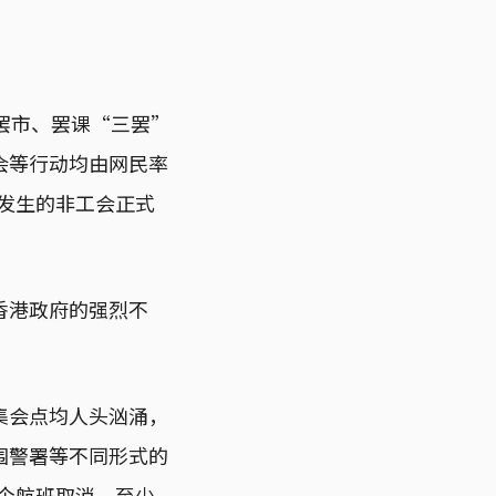
罢市、罢课“三罢”
会等行动均由网民率
次发生的非工会正式
香港政府的强烈不
集会点均人头汹涌，
围警署等不同形式的
0个航班取消，至少