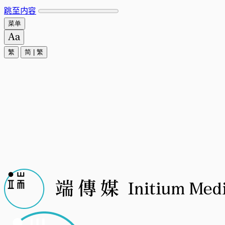
跳至内容
菜单
繁
简
|
繁