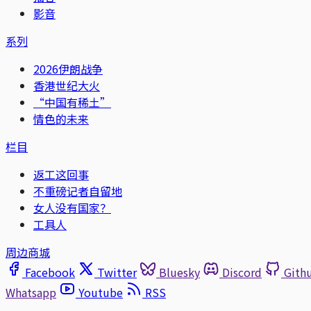
影音
系列
2026伊朗战争
香港世纪大火
“中国有稀土”
情色的未来
栏目
返工这回事
不重磅记者自留地
女人没有国家？
工具人
周边商城
Facebook
Twitter
Bluesky
Discord
Gith
Whatsapp
Youtube
RSS