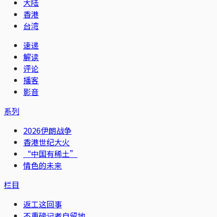
大陆
香港
台湾
速递
解读
评论
播客
影音
系列
2026伊朗战争
香港世纪大火
“中国有稀土”
情色的未来
栏目
返工这回事
不重磅记者自留地