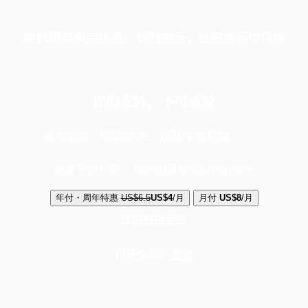
端11周年限定优惠，1周1美元，让思考保持清爽
你的支持，不可或缺
成为会员，阅读全文，领取专属权益
选择守护方案 + 华尔街日报或纽约时报
年付・周年特惠
US$6.5
US$4
/月
月付
US$8
/月
立即解锁全文
已是会员？
登录