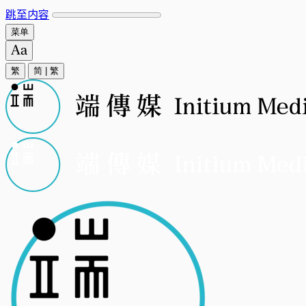
跳至内容
菜单
繁
简
|
繁