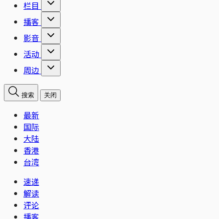
栏目
播客
影音
活动
周边
搜索
关闭
最新
国际
大陆
香港
台湾
速递
解读
评论
播客