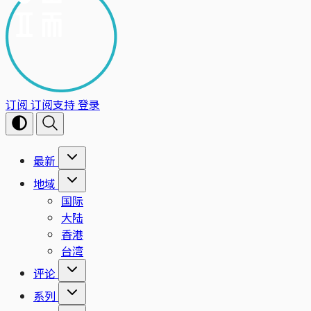
订阅
订阅支持
登录
最新
地域
国际
大陆
香港
台湾
评论
系列