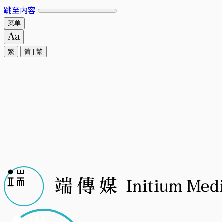
跳至内容
菜单
繁
简
|
繁