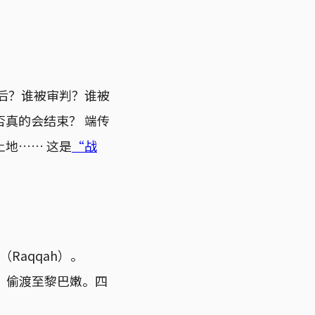
后？谁被审判？谁被
真的会结束？ 端传
地…… 这是
“战
。
Raqqah）。
亚，偷渡至黎巴嫩。四