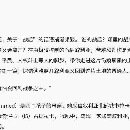
亚，关于“战后”的话语渐渐频繁。 谁的战后？哪里的战
谁又会离开？在由极权控制的战后叙利亚，苦难和创伤是否
、平民、人权斗士等人的脚步，带你走进这片伤痕累累的土
的第一篇，探访逃难离开叙利亚又回到这片土地的普通人
就怕会回到战争之中。”
hammed）是四个孩子的母亲，她来自叙利亚北部城市拉卡（
织伊斯兰国（IS）占据拉卡，战乱中，乌姆一家逃离叙利
国。