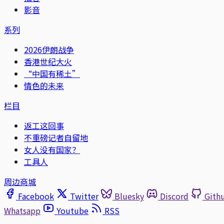
影音
系列
2026伊朗战争
香港世纪大火
“中国有稀土”
情色的未来
栏目
返工这回事
不重磅记者自留地
女人没有国家？
工具人
周边商城
Facebook
Twitter
Bluesky
Discord
Gith
Whatsapp
Youtube
RSS