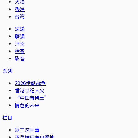
大陆
香港
台湾
速递
解读
评论
播客
影音
系列
2026伊朗战争
香港世纪大火
“中国有稀土”
情色的未来
栏目
返工这回事
不重磅记者自留地