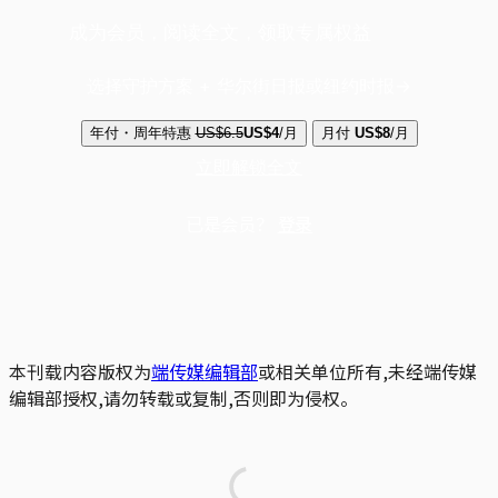
成为会员，阅读全文，领取专属权益
选择守护方案 + 华尔街日报或纽约时报
年付・周年特惠
US$6.5
US$4
/月
月付
US$8
/月
立即解锁全文
已是会员？
登录
本刊载内容版权为
端传媒编辑部
或相关单位所有,未经端传媒
编辑部授权,请勿转载或复制,否则即为侵权。