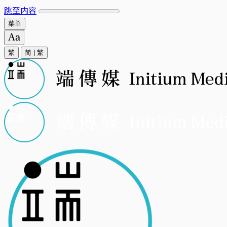
跳至内容
菜单
繁
简
|
繁