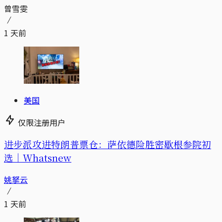
曾雪雯
1 天前
美国
仅限注册用户
进步派攻进特朗普票仓：萨依德险胜密歇根参院初
选｜Whatsnew
姚拏云
1 天前