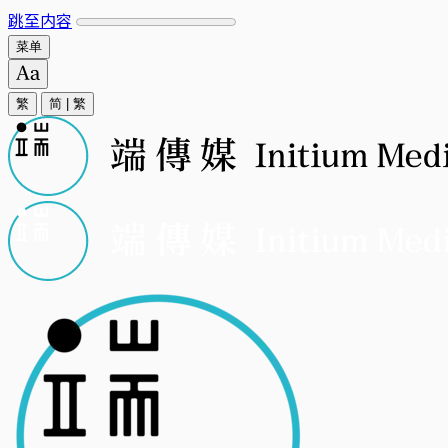
跳至内容
菜单
繁
简
|
繁