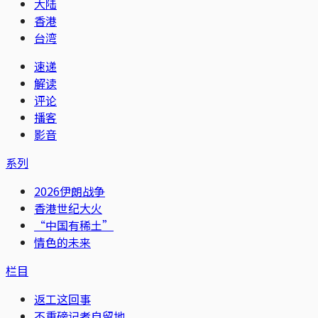
大陆
香港
台湾
速递
解读
评论
播客
影音
系列
2026伊朗战争
香港世纪大火
“中国有稀土”
情色的未来
栏目
返工这回事
不重磅记者自留地