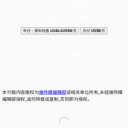
成为会员，阅读全文，领取专属权益
选择守护方案 + 华尔街日报或纽约时报
年付・周年特惠
US$6.5
US$4
/月
月付
US$8
/月
立即解锁全文
已是会员？
登录
本刊载内容版权为
端传媒编辑部
或相关单位所有,未经端传媒
编辑部授权,请勿转载或复制,否则即为侵权。