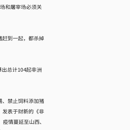
市场和屠宰场必须关
猪赶到一起，都杀掉
出总计104起非洲
喂、禁⽌饲料添加猪
”发表于财新的《非
，疫情蔓延至山西、