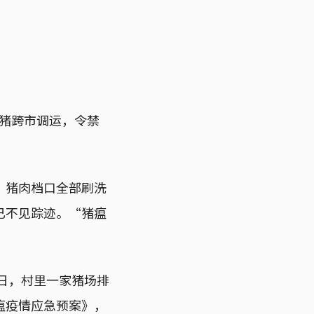
生猪跨市调运，令禁
。猪肉档口全部刷洗
已不见踪迹。“猪瘟
3日，村里一家猪场排
瘟疫情应急预案》，