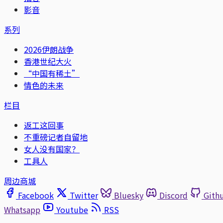
影音
系列
2026伊朗战争
香港世纪大火
“中国有稀土”
情色的未来
栏目
返工这回事
不重磅记者自留地
女人没有国家？
工具人
周边商城
Facebook
Twitter
Bluesky
Discord
Gith
Whatsapp
Youtube
RSS