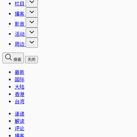
栏目
播客
影音
活动
周边
搜索
关闭
最新
国际
大陆
香港
台湾
速递
解读
评论
播客