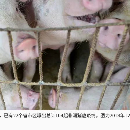
，已有22个省市区曝出总计104起非洲猪瘟疫情。图为2018年