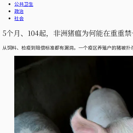
公共卫生
政治
社会
5个月、104起，非洲猪瘟为何能在重重
从饲料、检疫到赔偿标准都有漏洞。一个疫区养殖户的猪被扑杀了