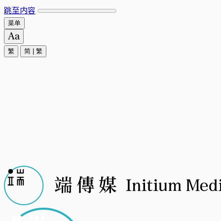
跳至内容
菜单
繁
简
|
繁