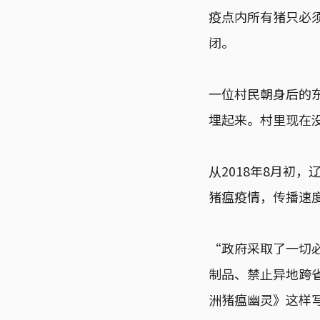
疫点内所有猪只必
闭。
一位村民朝身后的
埋起来。村里现在
从2018年8月初
猪瘟疫情，传播速
“政府采取了⼀切
制品、禁⽌异地跨
洲猪瘟幽灵》这样