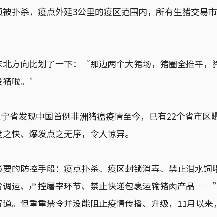
须被扑杀，疫点外延3公里的疫区范围内，所有生猪交易
东北方向比划了一下：“那边两个大猪场，猪圈全推平，
没猪啦。”
，辽宁省发现中国首例非洲猪瘟疫情至今，已有22个省市区曝
度之快、爆发点之无序，令人惊异。
必要的防控⼿段：疫点扑杀、疫区封锁消毒、禁⽌泔⽔饲
省调运、严控屠宰环节、禁⽌快递包裹运输猪⾁产品……
写道。但重重禁令并没能阻止疫情传播、升级，11月以来