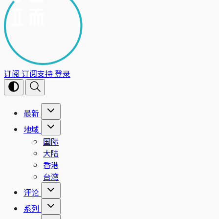
订阅
订阅支持
登录
最新
地域
国际
大陆
香港
台湾
评论
系列