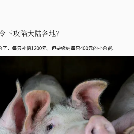
禁令下攻陷大陆各地？
，每只补偿1200元，但要缴纳每只400元的扑杀费。