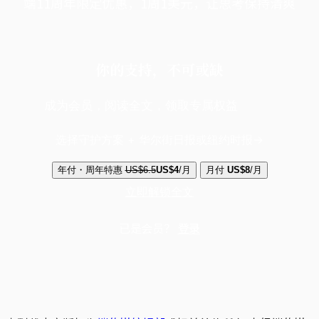
端11周年限定优惠，1周1美元，让思考保持清爽
你的支持，不可或缺
成为会员，阅读全文，领取专属权益
选择守护方案 + 华尔街日报或纽约时报
年付・周年特惠
US$6.5
US$4
/月
月付
US$8
/月
立即解锁全文
已是会员？
登录