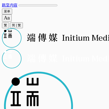
跳至内容
菜单
繁
简
|
繁