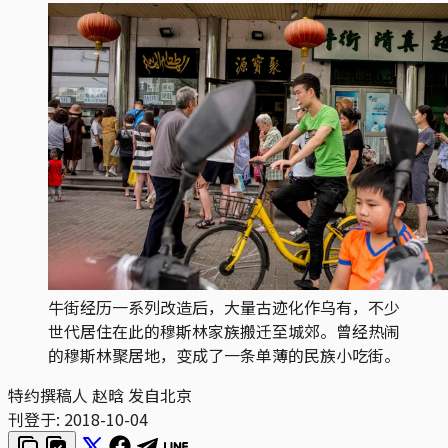
牛街经历一系列改造后，大量古迹化作乌有，不少
世代居住在此的穆斯林家族搬迁至城郊。曾经热闹
的穆斯林聚居地，变成了一条单薄的民族小吃街。
特约撰稿人 赵晗 发自北京
刊登于:
2018-10-04