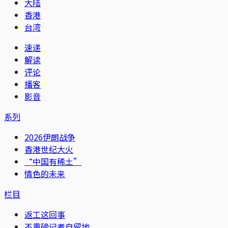
大陆
香港
台湾
速递
解读
评论
播客
影音
系列
2026伊朗战争
香港世纪大火
“中国有稀土”
情色的未来
栏目
返工这回事
不重磅记者自留地