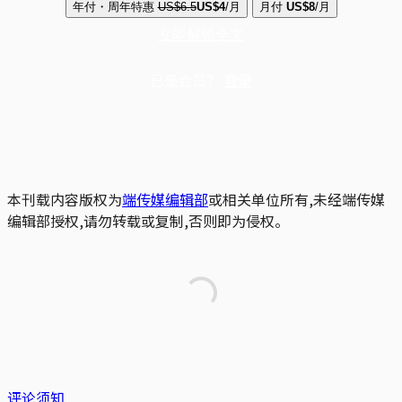
年付・周年特惠
US$6.5
US$4
/月
月付
US$8
/月
立即解锁全文
已是会员？
登录
本刊载内容版权为
端传媒编辑部
或相关单位所有,未经端传媒
编辑部授权,请勿转载或复制,否则即为侵权。
评论须知