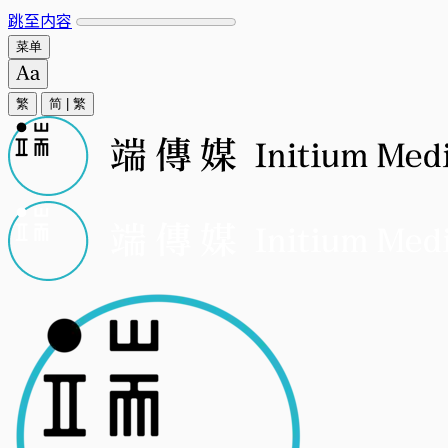
跳至内容
菜单
繁
简
|
繁