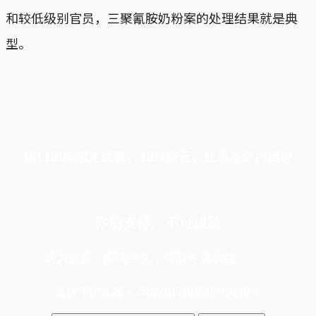
和较低级别官员，三聚氰胺奶粉案的处理结果就是典
型。
端11周年限定优惠，1周1美元，让思考保持清爽
你的支持，不可或缺
成为会员，阅读全文，领取专属权益
选择守护方案 + 华尔街日报或纽约时报