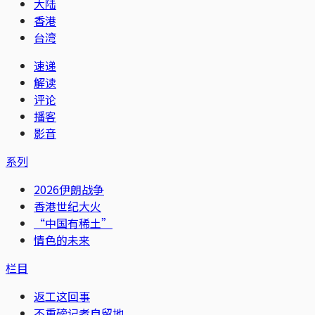
大陆
香港
台湾
速递
解读
评论
播客
影音
系列
2026伊朗战争
香港世纪大火
“中国有稀土”
情色的未来
栏目
返工这回事
不重磅记者自留地