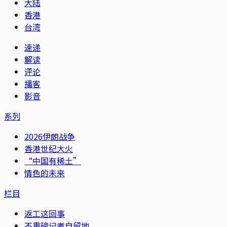
大陆
香港
台湾
速递
解读
评论
播客
影音
系列
2026伊朗战争
香港世纪大火
“中国有稀土”
情色的未来
栏目
返工这回事
不重磅记者自留地