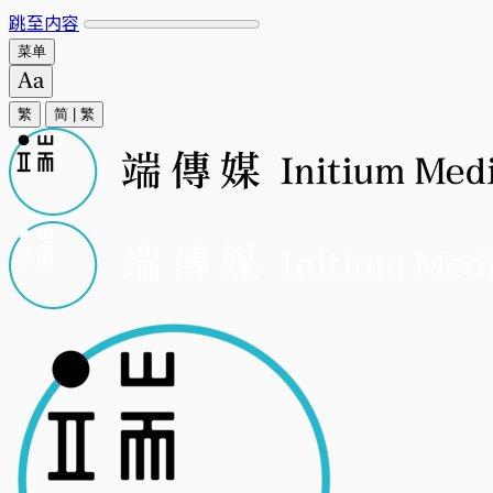
跳至内容
菜单
繁
简
|
繁