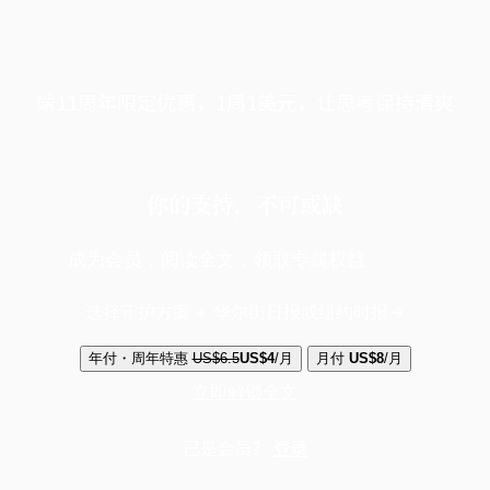
端11周年限定优惠，1周1美元，让思考保持清爽
你的支持，不可或缺
成为会员，阅读全文，领取专属权益
选择守护方案 + 华尔街日报或纽约时报
年付・周年特惠
US$6.5
US$4
/月
月付
US$8
/月
立即解锁全文
已是会员？
登录