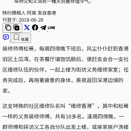
琛师父和文浩到一幢天台屋修理冷气。
特约撰稿人 阿离 发自香港
刊登于:
2018-06-28
收藏
装修师傅松哥，每周四傍晚下班后，风尘仆仆赶到香港
旧区土瓜湾，在茶餐厅填饱饥肠后，便赶去会合一支社
区维修队伍的伙伴，一起上楼为街坊义务维修家室；任
务完成后，再拖著疲惫的身体，乘夜返回深港边境的
家。
这支特殊的社区维修队名叫“维修香港”，其中和松哥
一样的义务装修师傅，共有10多名。逢周四傍晚，一
群师傅和探访义工各自分队出发上楼，或挨家挨户洗楼