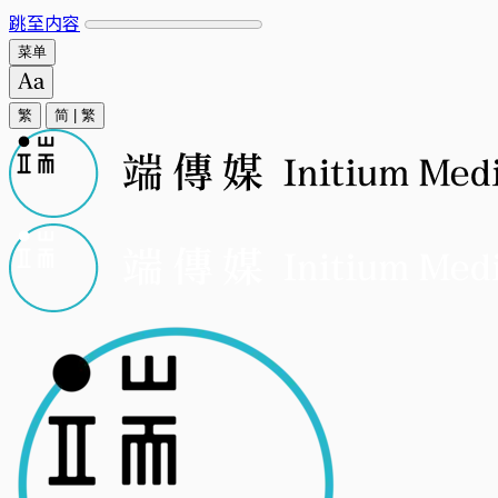
跳至内容
菜单
繁
简
|
繁