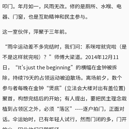
叩门。年月如一，风雨无改。修的是厕所、水喉、电
器、门窗，也是互助精神和民主参与。
这一室伙伴，萍聚于三年前。
“雨伞运动差不多完结时，我们问：系咪咁就完啦（是
不是这样就完啦）？”师傅大梁道。2014年12月11
日，“It's just the beginning”的横幅在金钟被拆
除，持续79天的占领运动被迫散场。离场前夕，数个
参与者每晚在金钟“煲底”(立法会大楼对出有盖位置)
聚首，构想完结后的开始；有人提出，要把民主理念栽
植到占领区之外，必须“落区”----逐户拍门，正面对
话。伞运始时，已有年轻人试行，然而门闭的多，门开