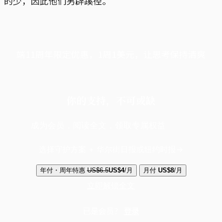
的少，因此他们另辟蹊径。
端11周年限定优惠，1周1美元，让思考保持清爽
你的支持，不可或缺
成为会员，阅读全文，领取专属权益
选择守护方案 + 华尔街日报或纽约时报
年付・周年特惠
US$6.5
US$4
/月
月付
US$8
/月
立即解锁全文
已是会员？
登录