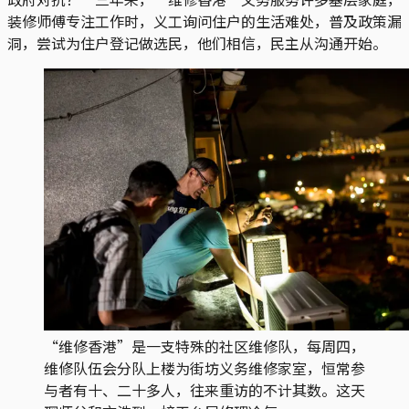
装修师傅专注工作时，义工询问住户的生活难处，普及政策漏
洞，尝试为住户登记做选民，他们相信，民主从沟通开始。
“维修香港”是一支特殊的社区维修队，每周四，
维修队伍会分队上楼为街坊义务维修家室，恒常参
与者有十、二十多人，往来重访的不计其数。这天