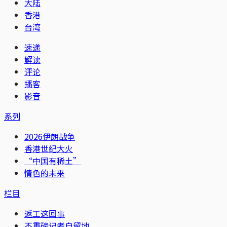
大陆
香港
台湾
速递
解读
评论
播客
影音
系列
2026伊朗战争
香港世纪大火
“中国有稀土”
情色的未来
栏目
返工这回事
不重磅记者自留地