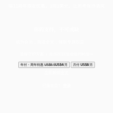
端11周年限定优惠，1周1美元，让思考保持清爽
你的支持，不可或缺
成为会员，阅读全文，领取专属权益
选择守护方案 + 华尔街日报或纽约时报
年付・周年特惠
US$6.5
US$4
/月
月付
US$8
/月
立即解锁全文
已是会员？
登录