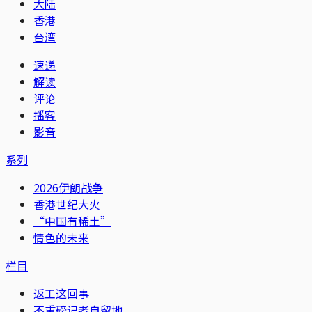
大陆
香港
台湾
速递
解读
评论
播客
影音
系列
2026伊朗战争
香港世纪大火
“中国有稀土”
情色的未来
栏目
返工这回事
不重磅记者自留地