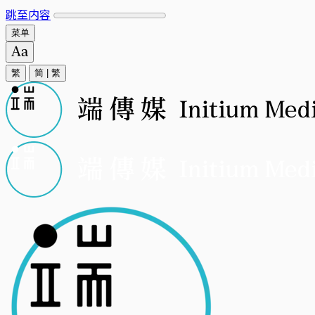
跳至内容
菜单
繁
简
|
繁