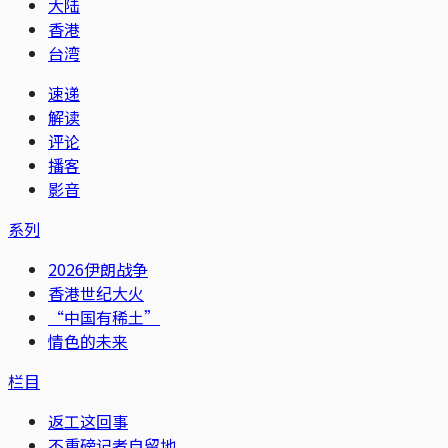
大陆
香港
台湾
速递
解读
评论
播客
影音
系列
2026伊朗战争
香港世纪大火
“中国有稀土”
情色的未来
栏目
返工这回事
不重磅记者自留地