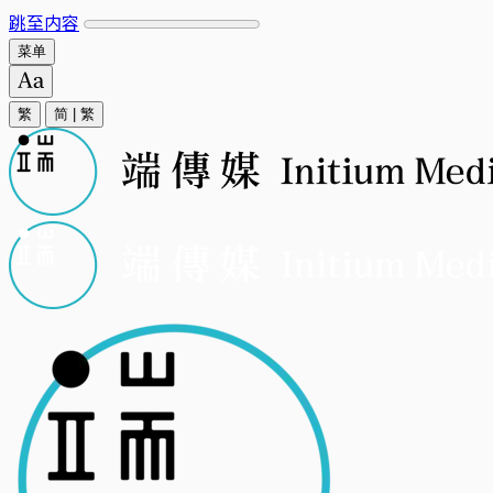
跳至内容
菜单
繁
简
|
繁