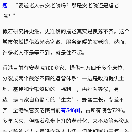
题
：“要送老人去安老院吗？那是安老院还是虐老
院？”
假若研究得更细，更准确的描述其实是良莠不齐。这个
城市依然提供着光亮宽敞、服务温暖的安老院，然而，
许多老人不是等不到，就是住不起。
香港目前有安老院700多家，提供七万四千多个床位，
分裂成两个截然不同的运营体系：一边是政府提供土
地、基建和全额资助的“福利”，需排队等候；另一
边，是商家自负盈亏的“生意”，野蛮生长，参差不
齐，全港私营安老院目前
有546间
，占所有院舍72%。
多年以来，伴随着稳步上升的老龄化，来不及等候资助
安老院的老人大量涌向私人市场，但他们钱包干瘪，许