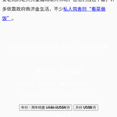
多依靠政府救济金生活，不少
私人院舍则“看菜做
饭”
。
端11周年限定优惠，1周1美元，让思考保持清爽
你的支持，不可或缺
成为会员，阅读全文，领取专属权益
选择守护方案 + 华尔街日报或纽约时报
年付・周年特惠
US$6.5
US$4
/月
月付
US$8
/月
立即解锁全文