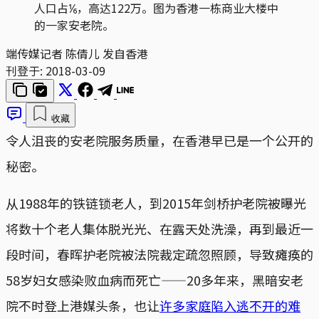
人口占⅙，高达122万。图为香港一栋商业大楼中
的一家安老院。
端传媒记者 陈倩儿 发自香港
刊登于:
2018-03-09
收藏
令人沮丧的安老院服务质量，在香港早已是一个公开的
秘密。
从1988年的铁链锁老人，到2015年剑桥护老院被曝光
将数十个老人集体脱光光、在露天处洗澡，再到最近一
段时间，春晖护老院被法院裁定疏忽照顾，导致瘫痪的
58岁妇女感染败血病而死亡——20多年来，黑暗安老
院不时登上港媒头条，也让
许多家庭陷入逃不开的难