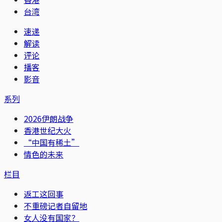
台湾
速递
解读
评论
播客
影音
系列
2026伊朗战争
香港世纪大火
“中国有稀土”
情色的未来
栏目
返工这回事
不重磅记者自留地
女人没有国家？