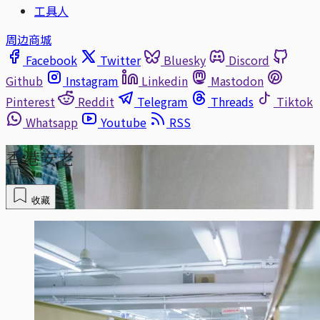
工具人
周边商城
Facebook
Twitter
Bluesky
Discord
Github
Instagram
Linkedin
Mastodon
Pinterest
Reddit
Telegram
Threads
Tiktok
Whatsapp
Youtube
RSS
香港安老
收藏