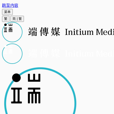
跳至内容
菜单
繁
简
|
繁