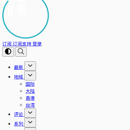
订阅
订阅支持
登录
最新
地域
国际
大陆
香港
台湾
评论
系列