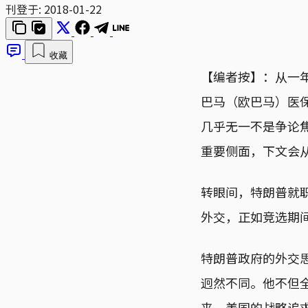
刊登于:
2018-01-22
收藏
【编者按】：从一
巴马（欧巴马）医
几乎无一不是争论
重要侧面，下文会
转眼间，特朗普就
外交，正如竞选期
特朗普政府的外交
迥然不同。他不但
来，美国的战略追求