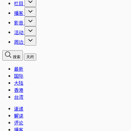
栏目
播客
影音
活动
周边
搜索
关闭
最新
国际
大陆
香港
台湾
速递
解读
评论
播客