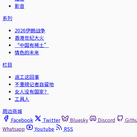
影音
系列
2026伊朗战争
香港世纪大火
“中国有稀土”
情色的未来
栏目
返工这回事
不重磅记者自留地
女人没有国家？
工具人
周边商城
Facebook
Twitter
Bluesky
Discord
Gith
Whatsapp
Youtube
RSS