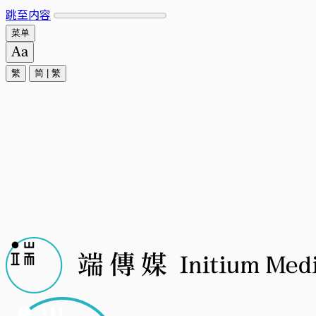
跳至内容
菜单
繁
简
|
繁