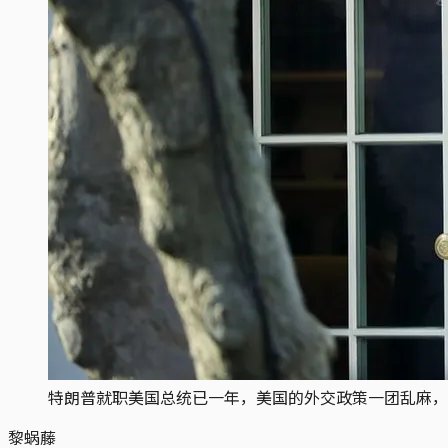
特朗普就职美国总统已一年，美国的外交政策一团乱麻，
黎蜗藤