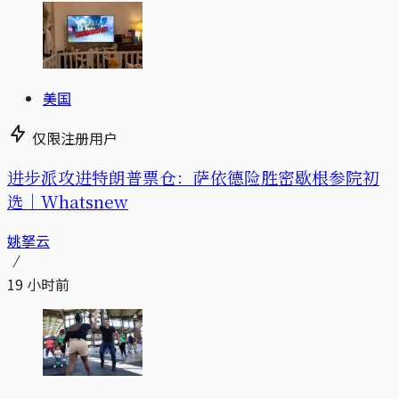
美国
仅限注册用户
进步派攻进特朗普票仓：萨依德险胜密歇根参院初
选｜Whatsnew
姚拏云
19 小时前