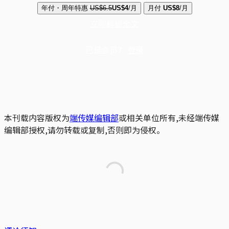
年付・周年特惠
US$6.5
US$4
/月
月付
US$8
/月
立即解锁全文
已是会员？
登录
本刊载内容版权为
端传媒编辑部
或相关单位所有,未经端传媒
编辑部授权,请勿转载或复制,否则即为侵权。