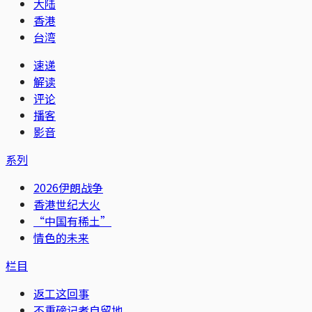
大陆
香港
台湾
速递
解读
评论
播客
影音
系列
2026伊朗战争
香港世纪大火
“中国有稀土”
情色的未来
栏目
返工这回事
不重磅记者自留地