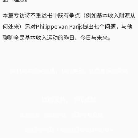
本篇专访将不重述书中既有争点（例如基本收入财源从
何处来）另对Philippe van Parijs提出七个问题，与他
聊聊全民基本收入运动的昨日、今日与未来。
端11周年限定优惠，1周1美元，让思考保持清爽
你的支持，不可或缺
成为会员，阅读全文，领取专属权益
选择守护方案 + 华尔街日报或纽约时报