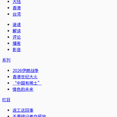
大陆
香港
台湾
速递
解读
评论
播客
影音
系列
2026伊朗战争
香港世纪大火
“中国有稀土”
情色的未来
栏目
返工这回事
不重磅记者自留地