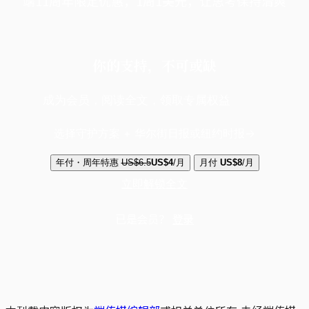
端11周年限定优惠，1周1美元，让思考保持清爽
你的支持，不可或缺
成为会员，阅读全文，领取专属权益
选择守护方案 + 华尔街日报或纽约时报
年付・周年特惠
US$6.5
US$4
/月
月付
US$8
/月
立即解锁全文
已是会员？
登录