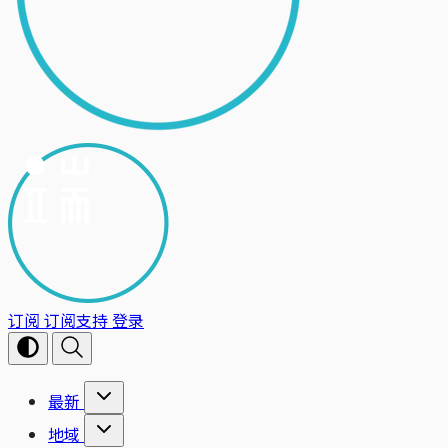
订阅
订阅支持
登录
最新
地域