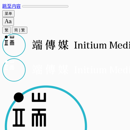
跳至内容
菜单
繁
简
|
繁