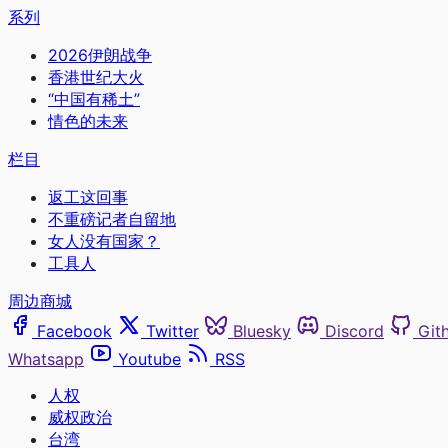
系列
2026伊朗战争
香港世纪大火
“中国有稀土”
情色的未来
栏目
返工这回事
不重磅记者自留地
女人没有国家？
工具人
周边商城
Facebook
Twitter
Bluesky
Discord
Git
Whatsapp
Youtube
RSS
人权
威权政治
台湾