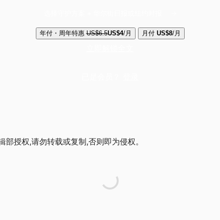
选择守护方案 + 华尔街日报或纽约时报
年付・周年特惠
US$6.5
US$4
/月
月付
US$8
/月
立即解锁全文
已是会员？
登录
辑部授权,请勿转载或复制,否则即为侵权。