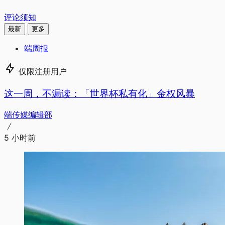
评论须知
最新
更多
端周报
仅限注册用户
这一周，不漏读：「世界杯私有化」金权风暴
端传媒编辑部
5 小时前