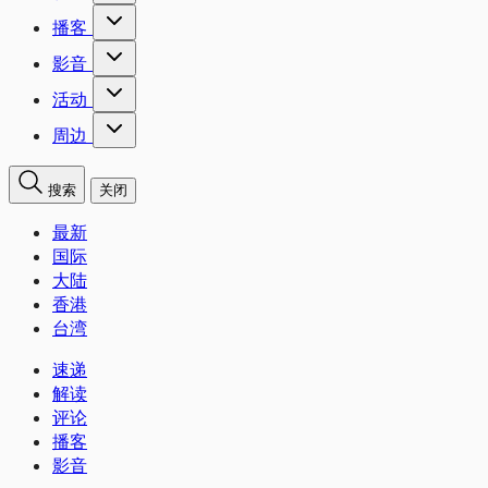
播客
影音
活动
周边
搜索
关闭
最新
国际
大陆
香港
台湾
速递
解读
评论
播客
影音