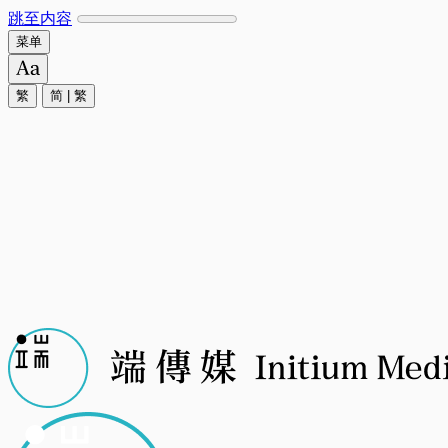
跳至内容
菜单
繁
简
|
繁