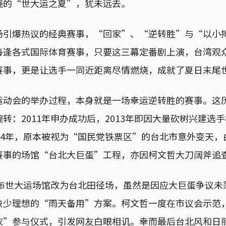
烧的“世大运之夏”，犹未远去。
场引爆热议的经典赛事，“回家”、“逆转胜”与“以小
每逢各式国际体育赛事，只要这三幕定番剧上演，台湾观
赛事，更是让选手一同近距离尽情燃烧，成就了夏日末尾
运动会的举办过程，本身就是一场幸运逆转胜的赛事。这
转：2011年申办成功后，2013年即因大量砍树兴建选
14年，原本被视为“国民党铁票区”的台北市意外变天
赛事的场馆“台北大巨蛋”工程，亦因柯文哲大刀阔斧追
宣布世大运场馆改为台北田径场，虽然是因应大巨蛋争议
缺少理想的“雨天备用”方案。柯文哲一度在市议会示范
衣”参与仪式，引发网友白眼相讥。幸而最后台北风和日