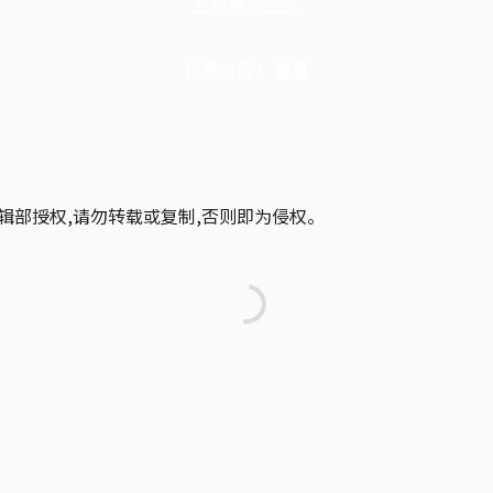
立即解锁全文
已是会员？
登录
辑部授权,请勿转载或复制,否则即为侵权。