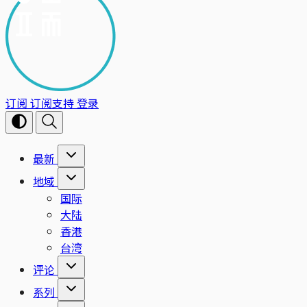
订阅
订阅支持
登录
最新
地域
国际
大陆
香港
台湾
评论
系列