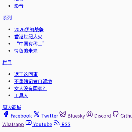
影音
系列
2026伊朗战争
香港世纪大火
“中国有稀土”
情色的未来
栏目
返工这回事
不重磅记者自留地
女人没有国家？
工具人
周边商城
Facebook
Twitter
Bluesky
Discord
Gith
Whatsapp
Youtube
RSS