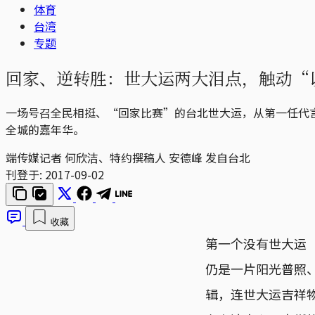
体育
台湾
专题
回家、逆转胜：世大运两大泪点，触动“
一场号召全民相挺、“回家比赛”的台北世大运，从第一任代
全城的嘉年华。
端传媒记者 何欣洁、特约撰稿人 安德峰 发自台北
刊登于:
2017-09-02
收藏
第一个没有世大运
仍是一片阳光普照
辑，连世大运吉祥