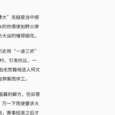
搏大”无疑是当中感
众的热情便如野火燎
世大运的璀璨烟花。
历史用“一波三折”
手村，引发抗议，一
，由无党籍候选人柯文
查弊案而停工。
未落幕的解方，但却意
，万一下雨便要求大
丽，赛事结束之后才