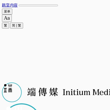
跳至内容
菜单
繁
简
|
繁