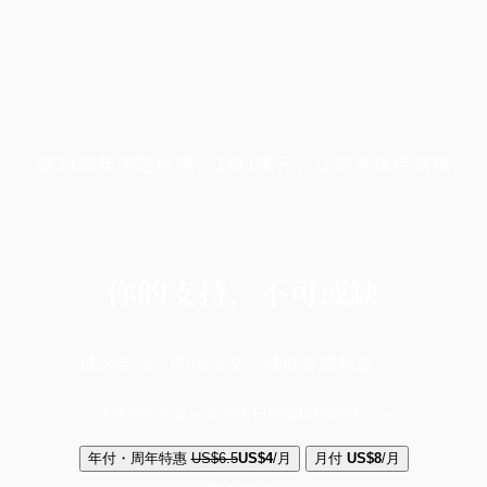
端11周年限定优惠，1周1美元，让思考保持清爽
你的支持，不可或缺
成为会员，阅读全文，领取专属权益
选择守护方案 + 华尔街日报或纽约时报
年付・周年特惠
US$6.5
US$4
/月
月付
US$8
/月