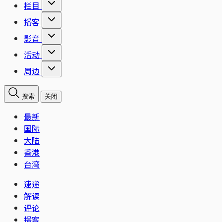
栏目
播客
影音
活动
周边
搜索
关闭
最新
国际
大陆
香港
台湾
速递
解读
评论
播客