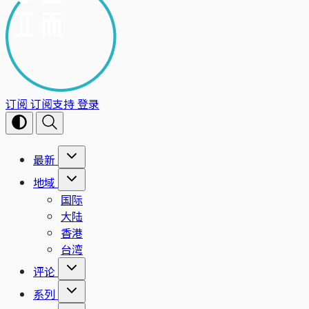
订阅
订阅支持
登录
最新
地域
国际
大陆
香港
台湾
评论
系列