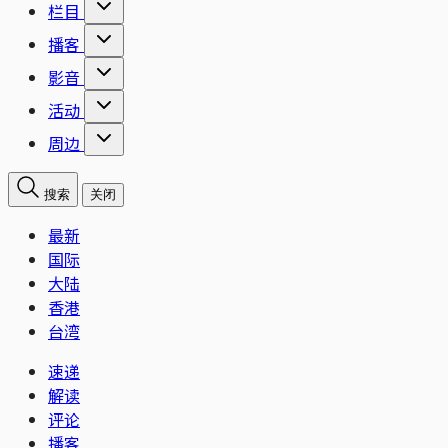
栏目
播客
影音
活动
周边
搜索
关闭
最新
国际
大陆
香港
台湾
速递
解读
评论
播客