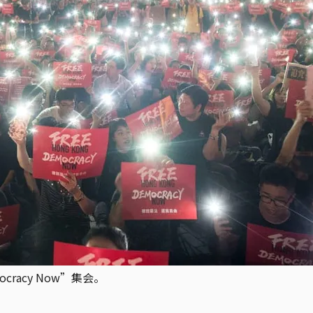
ocracy Now”集会。