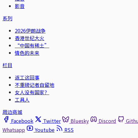
影音
系列
2026伊朗战争
香港世纪大火
“中国有稀土”
情色的未来
栏目
返工这回事
不重磅记者自留地
女人没有国家？
工具人
周边商城
Facebook
Twitter
Bluesky
Discord
Gith
Whatsapp
Youtube
RSS