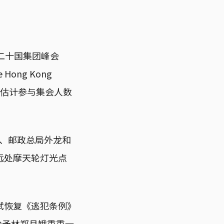
二十国集团峰会
ong Kong
海，估计参与集会人数
C、邮政总局外龙和
远处摩天轮灯光点
试恢复《逃犯条例》
给予林郑月娥重重一