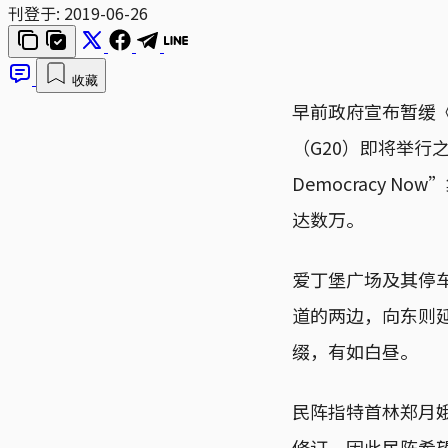
刊登于:
2019-06-26
收藏
早前政府宣布暂缓
（G20）即将举行之
Democracy
达数万。
爱丁堡广场及其停
道的两边，向东则
缀，有如白昼。
民阵指特首林郑月
修订，因此民阵希