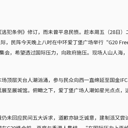
《逃犯条例》修订，而未曾平息民愤。趁本周五（28日）
际，民阵今天晚上八时在中环爱丁堡广场举行“G20 Free H
 Now”集会，希望透过国际压力，向政府施压。现场人山人
车场顶层天台人潮汹涌，参与民众向西一直绵延至国金IF
延展至展城馆。俯瞰之下，爱丁堡广场人潮如星光点点，
娥仍未回应民间五大诉求，道歉亦缺乏诚意，建制派又尝
望在G20峰会前，再度与香港人集结，“在国际压力上再