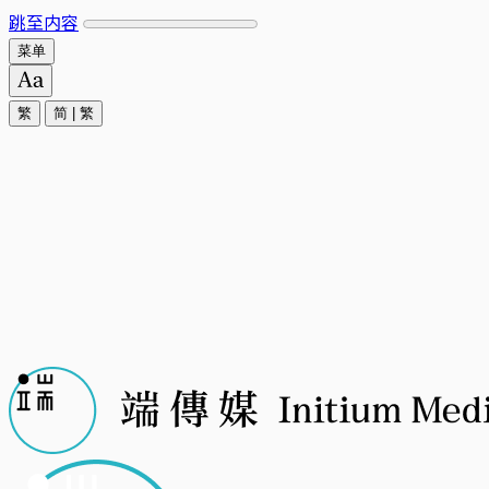
跳至内容
菜单
繁
简
|
繁