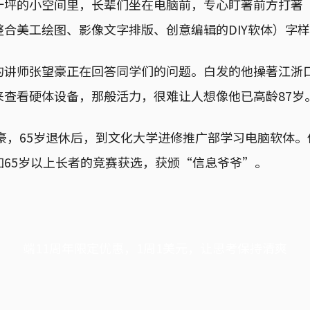
十坪的小空间里，长辈们坐在电脑前，专心盯著前方打著
整合美工绘图、影像文字排版、创意编辑的DIY软体）字
的讲师张望豪正在回答同学们的问题。白发的他操著江浙
来查看硬体设备，那般活力，很难让人想像他已高龄87岁
望豪，65岁退休后，到文化大学进修推广部学习电脑软体
加65岁以上长者的竞赛获选，获颁“信息爷爷”。
端11周年限定优惠，1周1美元，让思考保持清爽