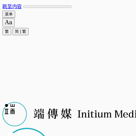
跳至内容
菜单
繁
简
|
繁