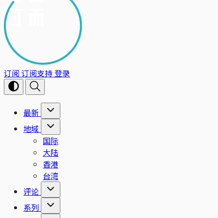
订阅
订阅支持
登录
最新
地域
国际
大陆
香港
台湾
评论
系列