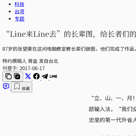
科技
台湾
专题
“Line来Line去”的长辈图，给长者
87岁的张望豪在这间电脑教室教长辈们做图，他们完成了作品
特约撰稿人 蒋金 发自台北
刊登于:
2017-06-17
收藏
“立、山、一、月
颉输入法，“我们
忠里的第一代外省