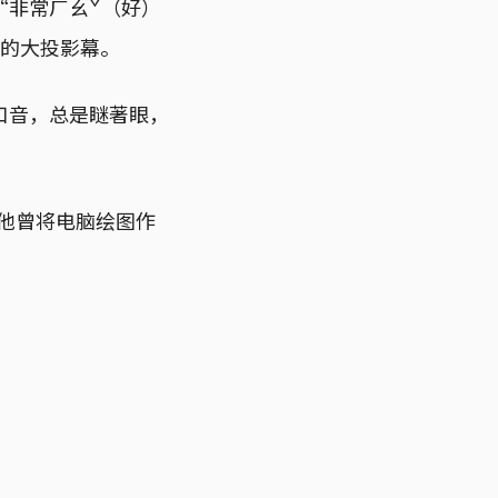
“非常ㄏㄠˇ（好）
样的大投影幕。
口音，总是瞇著眼，
。
。他曾将电脑绘图作