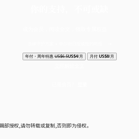
你的支持，不可或缺
成为会员，阅读全文，领取专属权益
选择守护方案 + 华尔街日报或纽约时报
年付・周年特惠
US$6.5
US$4
/月
月付
US$8
/月
立即解锁全文
已是会员？
登录
辑部授权,请勿转载或复制,否则即为侵权。