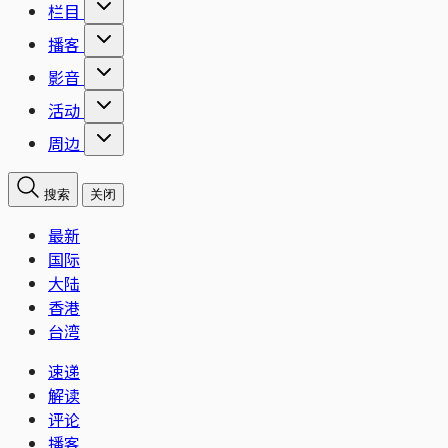
栏目
播客
影音
活动
周边
搜索
关闭
最新
国际
大陆
香港
台湾
速递
解读
评论
播客