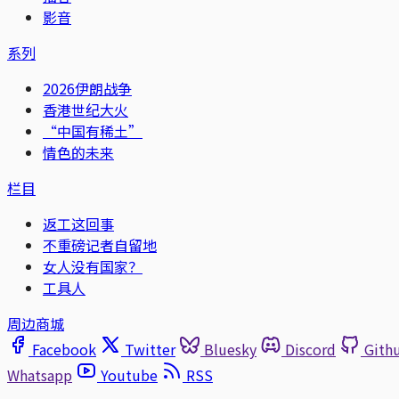
影音
系列
2026伊朗战争
香港世纪大火
“中国有稀土”
情色的未来
栏目
返工这回事
不重磅记者自留地
女人没有国家？
工具人
周边商城
Facebook
Twitter
Bluesky
Discord
Gith
Whatsapp
Youtube
RSS