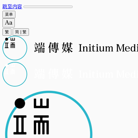
跳至内容
菜单
繁
简
|
繁