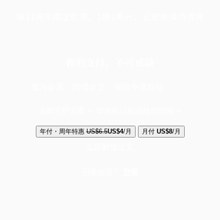
端11周年限定优惠，1周1美元，让思考保持清爽
你的支持，不可或缺
成为会员，阅读全文，领取专属权益
选择守护方案 + 华尔街日报或纽约时报
年付・周年特惠
US$6.5
US$4
/月
月付
US$8
/月
立即解锁全文
已是会员？
登录