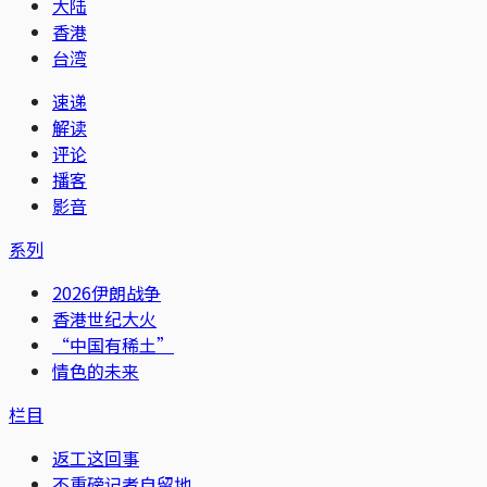
大陆
香港
台湾
速递
解读
评论
播客
影音
系列
2026伊朗战争
香港世纪大火
“中国有稀土”
情色的未来
栏目
返工这回事
不重磅记者自留地