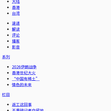
大陆
香港
台湾
速递
解读
评论
播客
影音
系列
2026伊朗战争
香港世纪大火
“中国有稀土”
情色的未来
栏目
返工这回事
不重磅记者自留地