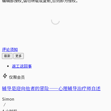
编辑部授权,请勿转载或复制,否则即为侵权。
评论须知
最新
更多
返工这回事
仅限会员
辅导是迎向他者的冒险——心理辅导治疗师自述
Simon