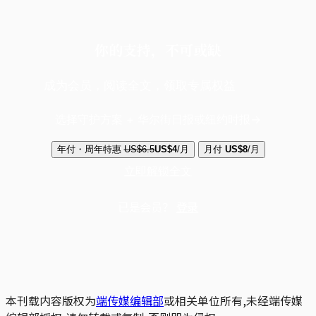
你的支持，不可或缺
成为会员，阅读全文，领取专属权益
选择守护方案 + 华尔街日报或纽约时报
年付・周年特惠
US$6.5
US$4
/月
月付
US$8
/月
立即解锁全文
已是会员？
登录
本刊载内容版权为
端传媒编辑部
或相关单位所有,未经端传媒