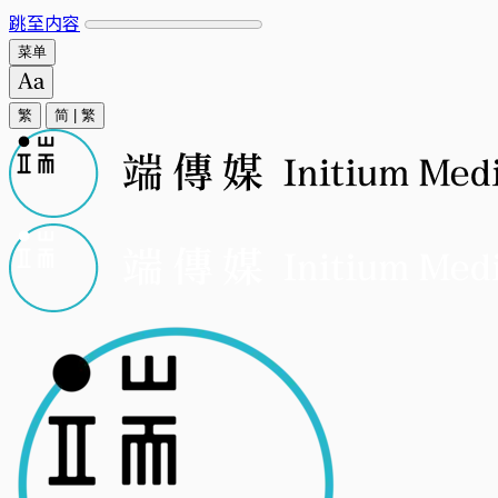
跳至内容
菜单
繁
简
|
繁