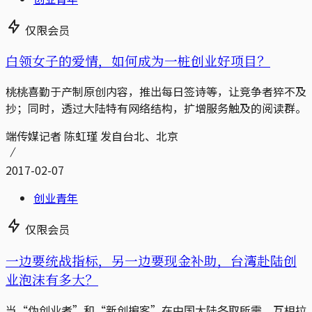
仅限会员
白领女子的爱情，如何成为一桩创业好项目？
桃桃喜勤于产制原创内容，推出每日签诗等，让竞争者猝不及
抄；同时，透过大陆特有网络结构，扩增服务触及的阅读群。
端传媒记者 陈虹瑾 发自台北、北京
2017-02-07
创业青年
仅限会员
一边要统战指标，另一边要现金补助，台湾赴陆创
业泡沫有多大？
当“伪创业者”和“新创掮客”在中国大陆各取所需，互相拉