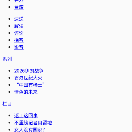
台湾
速递
解读
评论
播客
影音
系列
2026伊朗战争
香港世纪大火
“中国有稀土”
情色的未来
栏目
返工这回事
不重磅记者自留地
女人没有国家？