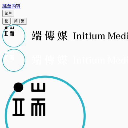
跳至内容
菜单
繁
简
|
繁