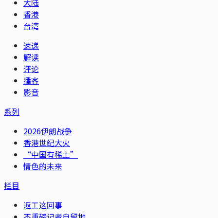
大陆
香港
台湾
速递
解读
评论
播客
影音
系列
2026伊朗战争
香港世纪大火
“中国有稀土”
情色的未来
栏目
返工这回事
不重磅记者自留地