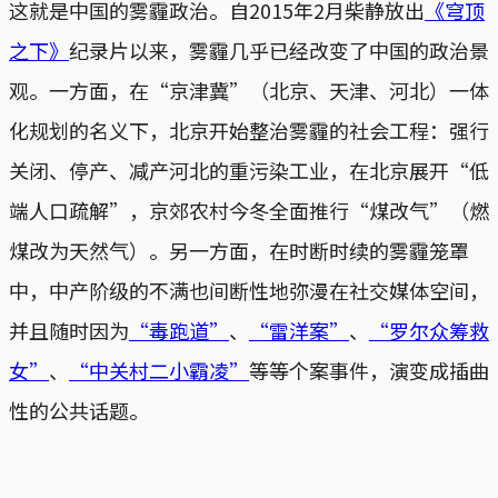
这就是中国的雾霾政治。自2015年2月柴静放出
《穹顶
之下》
纪录片以来，雾霾几乎已经改变了中国的政治景
观。一方面，在“京津冀”（北京、天津、河北）一体
化规划的名义下，北京开始整治雾霾的社会工程：强行
关闭、停产、减产河北的重污染工业，在北京展开“低
端人口疏解”，京郊农村今冬全面推行“煤改气”（燃
煤改为天然气）。另一方面，在时断时续的雾霾笼罩
中，中产阶级的不满也间断性地弥漫在社交媒体空间，
并且随时因为
“毒跑道”
、
“雷洋案”
、
“罗尔众筹救
女”
、
“中关村二小霸凌”
等等个案事件，演变成插曲
性的公共话题。