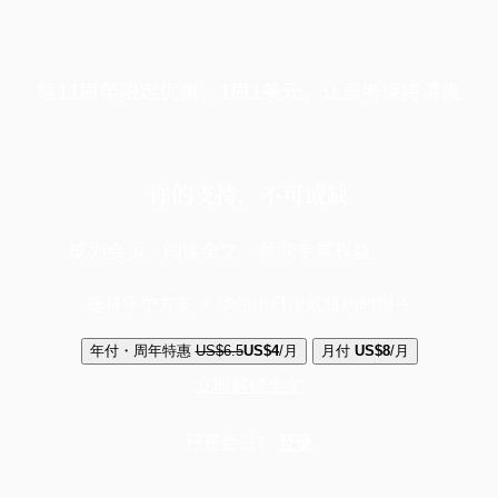
端11周年限定优惠，1周1美元，让思考保持清爽
你的支持，不可或缺
成为会员，阅读全文，领取专属权益
选择守护方案 + 华尔街日报或纽约时报
年付・周年特惠
US$6.5
US$4
/月
月付
US$8
/月
立即解锁全文
已是会员？
登录