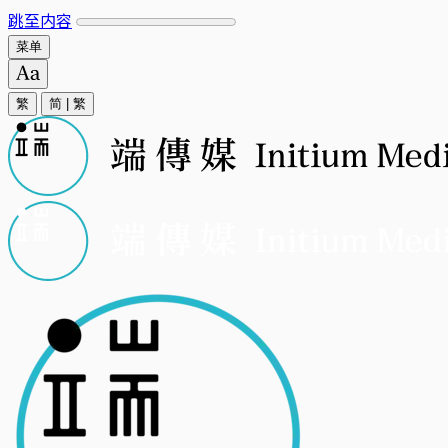
跳至内容
菜单
繁
简
|
繁