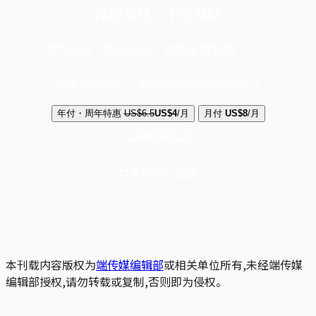
你的支持，不可或缺
成为会员，阅读全文，领取专属权益
选择守护方案 + 华尔街日报或纽约时报
年付・周年特惠
US$6.5
US$4
/月
月付
US$8
/月
立即解锁全文
已是会员？
登录
本刊载内容版权为
端传媒编辑部
或相关单位所有,未经端传媒
编辑部授权,请勿转载或复制,否则即为侵权。