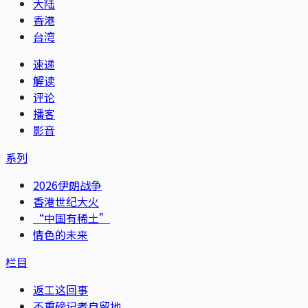
大陆
香港
台湾
速递
解读
评论
播客
影音
系列
2026伊朗战争
香港世纪大火
“中国有稀土”
情色的未来
栏目
返工这回事
不重磅记者自留地