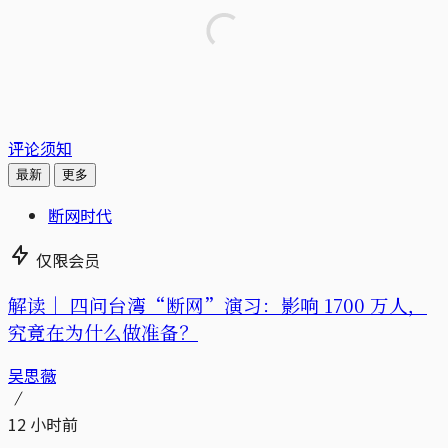
评论须知
最新
更多
断网时代
仅限会员
解读｜
四问台湾“断网”演习：影响 1700 万人，
究竟在为什么做准备？
吴思薇
12 小时前