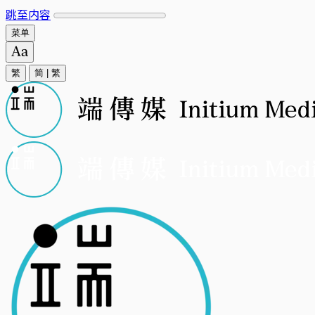
跳至内容
菜单
繁
简
|
繁