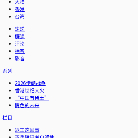
大陆
香港
台湾
速递
解读
评论
播客
影音
系列
2026伊朗战争
香港世纪大火
“中国有稀土”
情色的未来
栏目
返工这回事
不重磅记者自留地