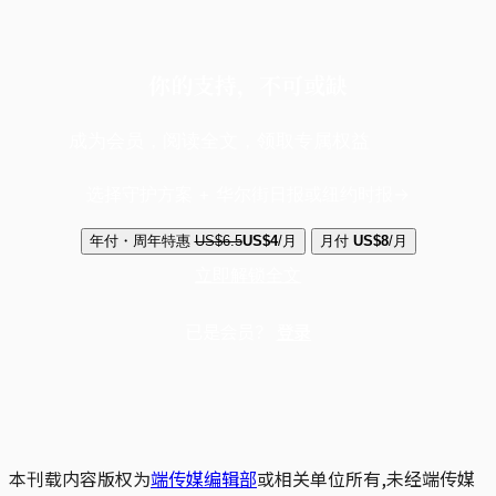
你的支持，不可或缺
成为会员，阅读全文，领取专属权益
选择守护方案 + 华尔街日报或纽约时报
年付・周年特惠
US$6.5
US$4
/月
月付
US$8
/月
立即解锁全文
已是会员？
登录
本刊载内容版权为
端传媒编辑部
或相关单位所有,未经端传媒