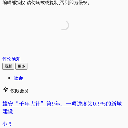
编辑部授权,请勿转载或复制,否则即为侵权。
评论须知
最新
更多
社会
仅限会员
雄安“千年大计”第9年，一项进度为0.9%的新城
建设
小飞