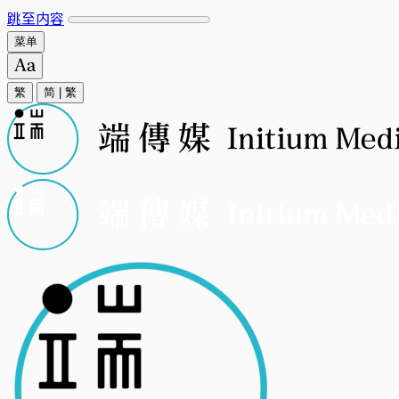
跳至内容
菜单
繁
简
|
繁