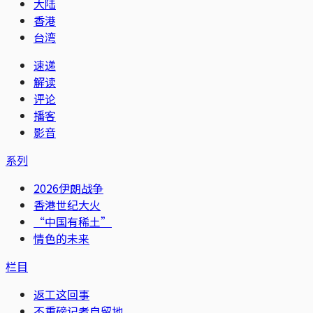
大陆
香港
台湾
速递
解读
评论
播客
影音
系列
2026伊朗战争
香港世纪大火
“中国有稀土”
情色的未来
栏目
返工这回事
不重磅记者自留地