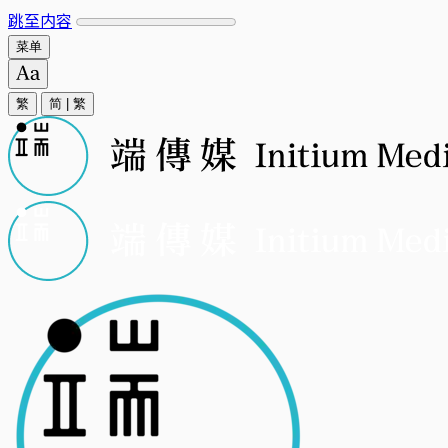
跳至内容
菜单
繁
简
|
繁