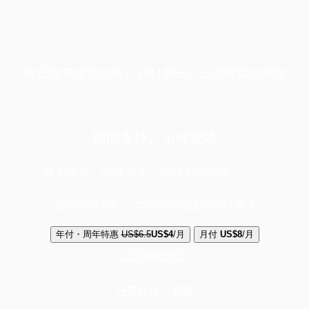
端11周年限定优惠，1周1美元，让思考保持清爽
你的支持，不可或缺
成为会员，阅读全文，领取专属权益
选择守护方案 + 华尔街日报或纽约时报
年付・周年特惠
US$6.5
US$4
/月
月付
US$8
/月
立即解锁全文
已是会员？
登录