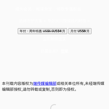
成为会员，阅读全文，领取专属权益
选择守护方案 + 华尔街日报或纽约时报
年付・周年特惠
US$6.5
US$4
/月
月付
US$8
/月
立即解锁全文
已是会员？
登录
本刊载内容版权为
端传媒编辑部
或相关单位所有,未经端传媒
编辑部授权,请勿转载或复制,否则即为侵权。