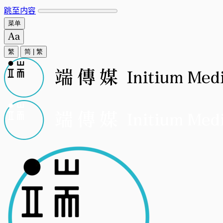
跳至内容
菜单
繁
简
|
繁