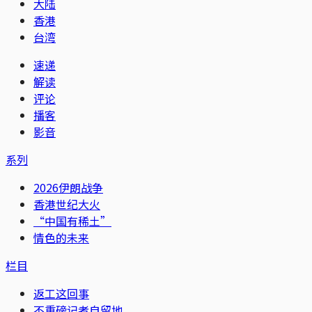
大陆
香港
台湾
速递
解读
评论
播客
影音
系列
2026伊朗战争
香港世纪大火
“中国有稀土”
情色的未来
栏目
返工这回事
不重磅记者自留地