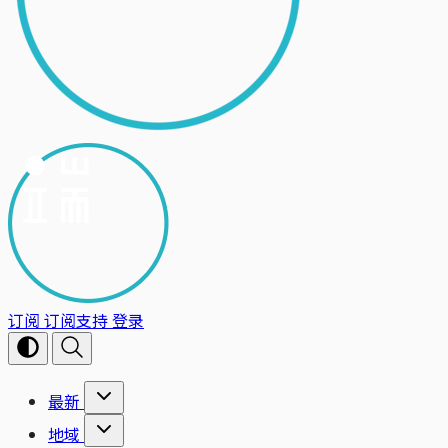
订阅
订阅支持
登录
最新
地域