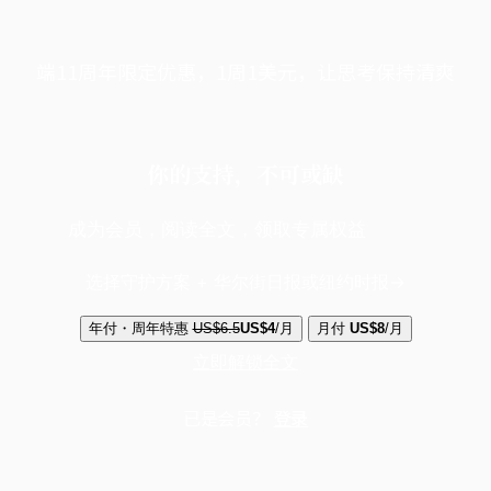
端11周年限定优惠，1周1美元，让思考保持清爽
你的支持，不可或缺
成为会员，阅读全文，领取专属权益
选择守护方案 + 华尔街日报或纽约时报
年付・周年特惠
US$6.5
US$4
/月
月付
US$8
/月
立即解锁全文
已是会员？
登录