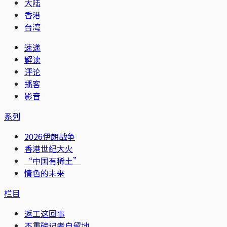
大陆
香港
台湾
速递
解读
评论
播客
影音
系列
2026伊朗战争
香港世纪大火
“中国有稀土”
情色的未来
栏目
返工这回事
不重磅记者自留地