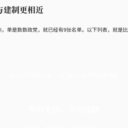
与建制更相近
，单是数数政党，就已经有9张名单。以下列表，就是比
端11周年限定优惠，1周1美元，让思考保持清爽
你的支持，不可或缺
成为会员，阅读全文，领取专属权益