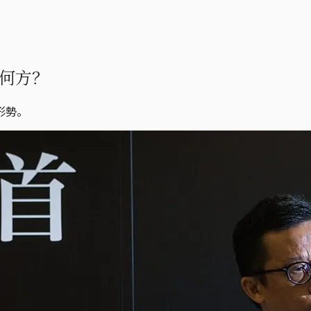
何方？
形勢。