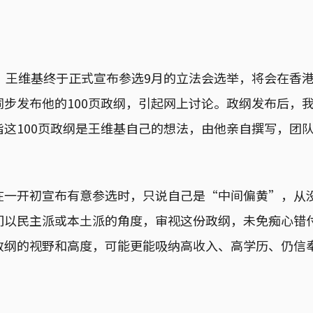
），王维基终于正式宣布参选9月的立法会选举，将会在香
同步发布他的100页政纲，引起网上讨论。政纲发布后，
指这100页政纲是王维基自己的想法，由他亲自撰写，团
在一开初宣布有意参选时，只说自己是“中间偏黄”，从
们以民主派或本土派的角度，审视这份政纲，未免痴心错
政纲的视野和高度，可能更能吸纳高收入、高学历、仍信