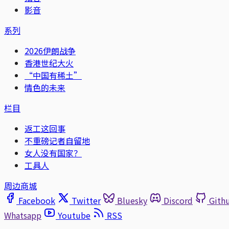
影音
系列
2026伊朗战争
香港世纪大火
“中国有稀土”
情色的未来
栏目
返工这回事
不重磅记者自留地
女人没有国家？
工具人
周边商城
Facebook
Twitter
Bluesky
Discord
Gith
Whatsapp
Youtube
RSS