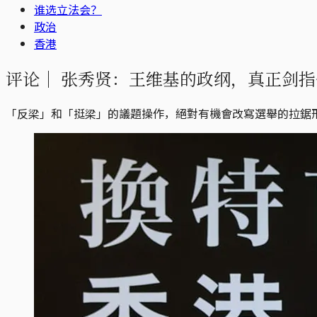
谁选立法会？
政治
香港
评论｜
张秀贤：王维基的政纲，真正剑指
「反梁」和「挺梁」的議題操作，絕對有機會改寫選舉的拉鋸