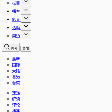
栏目
播客
影音
活动
周边
搜索
关闭
最新
国际
大陆
香港
台湾
速递
解读
评论
播客