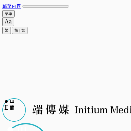
跳至内容
菜单
繁
简
|
繁