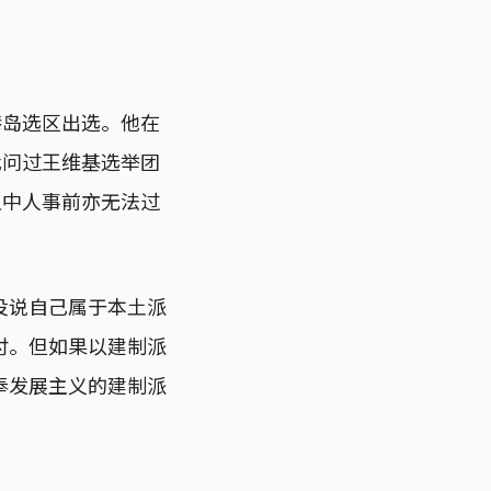
港岛选区出选。他在
我问过王维基选举团
队中人事前亦无法过
没说自己属于本土派
付。但如果以建制派
奉发展主义的建制派