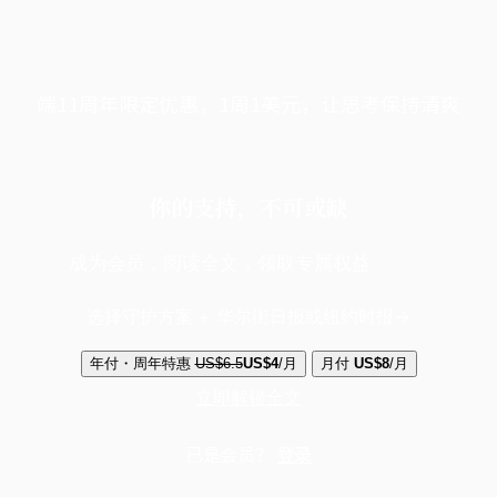
端11周年限定优惠，1周1美元，让思考保持清爽
你的支持，不可或缺
成为会员，阅读全文，领取专属权益
选择守护方案 + 华尔街日报或纽约时报
年付・周年特惠
US$6.5
US$4
/月
月付
US$8
/月
立即解锁全文
已是会员？
登录