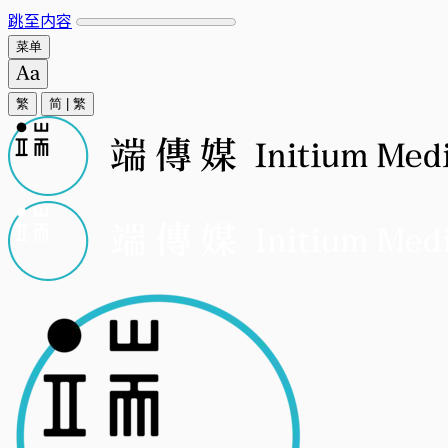
跳至内容
菜单
繁
简
|
繁