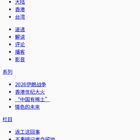
大陆
香港
台湾
速递
解读
评论
播客
影音
系列
2026伊朗战争
香港世纪大火
“中国有稀土”
情色的未来
栏目
返工这回事
不重磅记者自留地