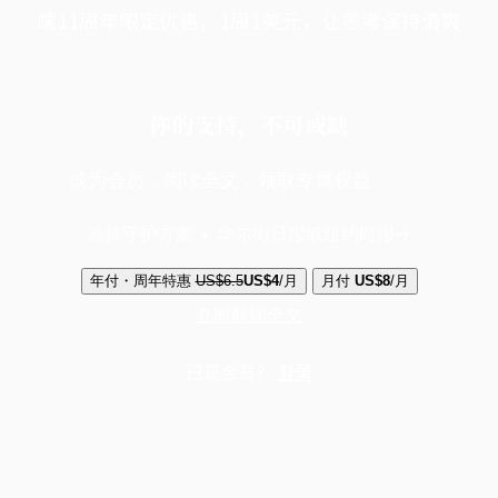
端11周年限定优惠，1周1美元，让思考保持清爽
你的支持，不可或缺
成为会员，阅读全文，领取专属权益
选择守护方案 + 华尔街日报或纽约时报
年付・周年特惠
US$6.5
US$4
/月
月付
US$8
/月
立即解锁全文
已是会员？
登录