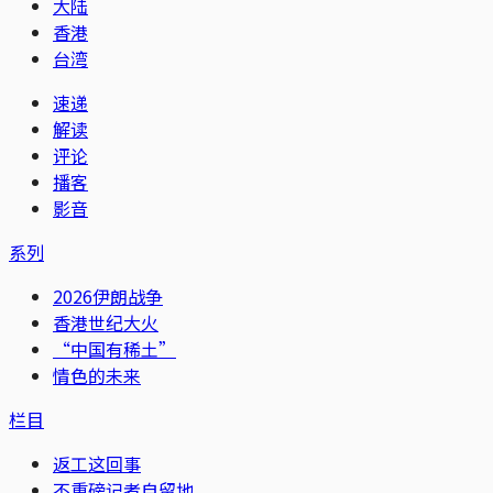
大陆
香港
台湾
速递
解读
评论
播客
影音
系列
2026伊朗战争
香港世纪大火
“中国有稀土”
情色的未来
栏目
返工这回事
不重磅记者自留地