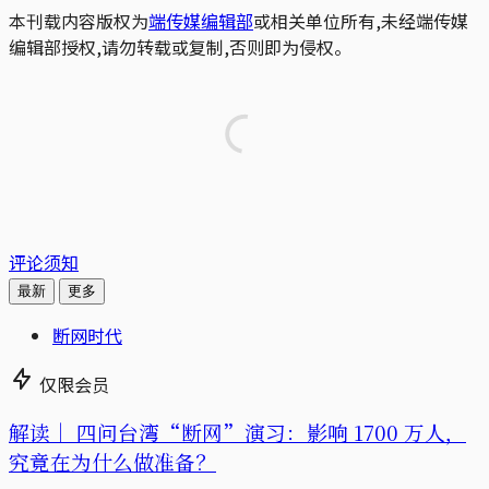
本刊载内容版权为
端传媒编辑部
或相关单位所有,未经端传媒
编辑部授权,请勿转载或复制,否则即为侵权。
评论须知
最新
更多
断网时代
仅限会员
解读｜
四问台湾“断网”演习：影响 1700 万人，
究竟在为什么做准备？