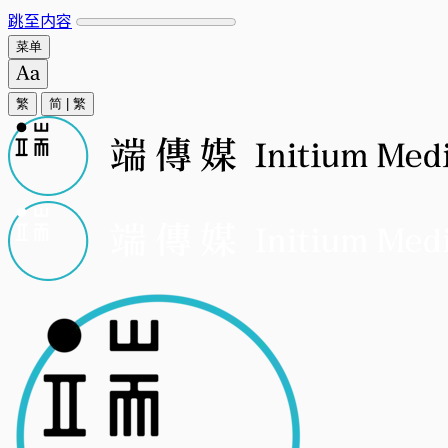
跳至内容
菜单
繁
简
|
繁