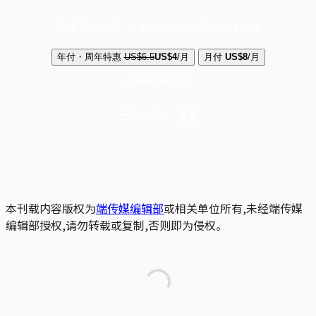
选择守护方案 + 华尔街日报或纽约时报
年付・周年特惠
US$6.5
US$4
/月
月付
US$8
/月
立即解锁全文
已是会员？
登录
本刊载内容版权为
端传媒编辑部
或相关单位所有,未经端传媒
编辑部授权,请勿转载或复制,否则即为侵权。