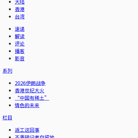
大陆
香港
台湾
速递
解读
评论
播客
影音
系列
2026伊朗战争
香港世纪大火
“中国有稀土”
情色的未来
栏目
返工这回事
不重磅记者自留地