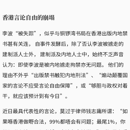
香港言论自由的崩塌
李波“被失踪”，似乎与铜锣湾书局在香港出版内地禁
书甚有关连， 自事件发酵后，除了否认李波被掳走的
建制派人士外， 建制派及内地人士中，始终不乏声音
认为：即使李波是被内地掳走拘禁亦无问题。 他们的
理由不外乎“出版禁书触犯内地刑法”、“煽动颠覆国
家的言论不应受言论自由保障”，或“够胆与政权对着
干，就应该预计到有今日”。
近日最具代表性的言论，莫过于律师钱志庸所谓：“如
果喺香港做嘢合法，99%都唔会有问题；最尾1%，你