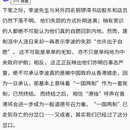
收藏
下笔之际，李波先生与另外四名铜锣湾书店股东和店员
仍然下落不明。 他们失踪的方式扑朔迷离；稍有常识
的人都绝不可能认为他们真的自愿回到内地。然而，建
制派中人连日来却一再表示李波的失踪“也许出于自
愿”。 这不可能是单单的无知， 亦不只是单纯地为中
央政府护航；相反， 这正正反映出他们亦明白事态严
重，绝不可承认李波真的是被中国政府从香港掳走，因
为一旦承认，那基本上意味着“一国两制”作为一套宪
制，已然终结。 而终结之后， 相信“港独”呼声在香
港将会进一步成为一股道德号召力量。“一国两制”已
走到存亡的分岔口──又或者，其实我们已经过了这分
岔口。