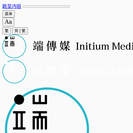
跳至内容
菜单
繁
简
|
繁