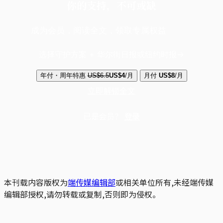
你的支持，不可或缺
成为会员，阅读全文，领取专属权益
选择守护方案 + 华尔街日报或纽约时报
年付・周年特惠
US$6.5
US$4
/月
月付
US$8
/月
立即解锁全文
已是会员？
登录
本刊载内容版权为
端传媒编辑部
或相关单位所有,未经端传媒
编辑部授权,请勿转载或复制,否则即为侵权。