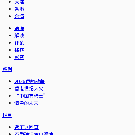
大陆
香港
台湾
速递
解读
评论
播客
影音
系列
2026伊朗战争
香港世纪大火
“中国有稀土”
情色的未来
栏目
返工这回事
不重磅记者自留地