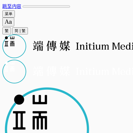
跳至内容
菜单
繁
简
|
繁