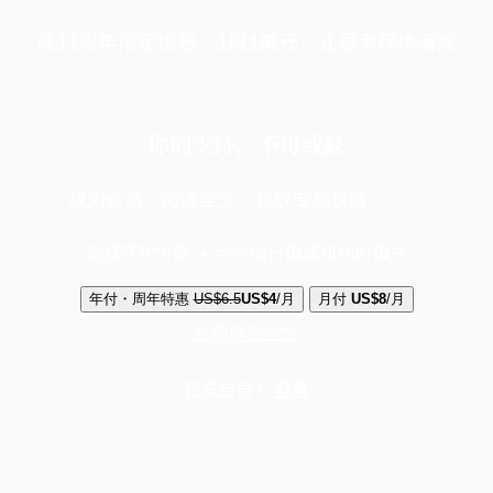
端11周年限定优惠，1周1美元，让思考保持清爽
你的支持，不可或缺
成为会员，阅读全文，领取专属权益
选择守护方案 + 华尔街日报或纽约时报
年付・周年特惠
US$6.5
US$4
/月
月付
US$8
/月
立即解锁全文
已是会员？
登录