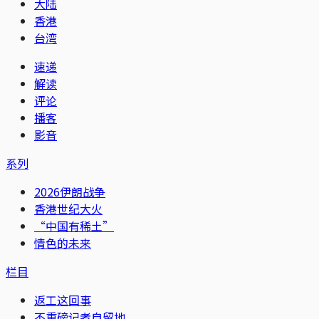
大陆
香港
台湾
速递
解读
评论
播客
影音
系列
2026伊朗战争
香港世纪大火
“中国有稀土”
情色的未来
栏目
返工这回事
不重磅记者自留地