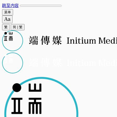
跳至内容
菜单
繁
简
|
繁